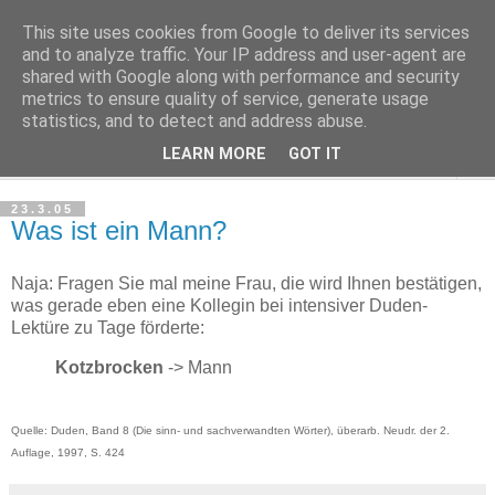
This site uses cookies from Google to deliver its services
Haltungsturnen
and to analyze traffic. Your IP address and user-agent are
shared with Google along with performance and security
metrics to ensure quality of service, generate usage
Niveau sieht nur von unten aus wie Arroganz.
statistics, and to detect and address abuse.
LEARN MORE
GOT IT
▼
23.3.05
Was ist ein Mann?
Naja: Fragen Sie mal meine Frau, die wird Ihnen bestätigen,
was gerade eben eine Kollegin bei intensiver Duden-
Lektüre zu Tage förderte:
Kotzbrocken
-> Mann
Quelle: Duden, Band 8 (Die sinn- und sachverwandten Wörter), überarb. Neudr. der 2.
Auflage, 1997, S. 424