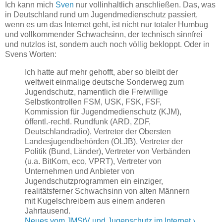
Ich kann mich
Sven
nur vollinhaltlich anschließen. Das, was
in Deutschland rund um Jugendmedienschutz passiert,
wenn es um das Internet geht, ist nicht nur totaler Humbug
und vollkommender Schwachsinn, der technisch sinnfrei
und nutzlos ist, sondern auch noch völlig bekloppt. Oder in
Svens Worten:
Ich hatte auf mehr gehofft, aber so bleibt der
weltweit einmalige deutsche Sonderweg zum
Jugendschutz, namentlich die Freiwillige
Selbstkontrollen FSM, USK, FSK, FSF,
Kommission für Jugendmedienschutz (KJM),
öffentl.-rechtl. Rundfunk (ARD, ZDF,
Deutschlandradio), Vertreter der Obersten
Landesjugendbehörden (OLJB), Vertreter der
Politik (Bund, Länder), Vertreter von Verbänden
(u.a. BitKom, eco, VPRT), Vertreter von
Unternehmen und Anbieter von
Jugendschutzprogrammen ein einziger,
realitätsferner Schwachsinn von alten Männern
mit Kugelschreibern aus einem anderen
Jahrtausend.
Neues vom JMStV und Jugenschutz im Internet ›