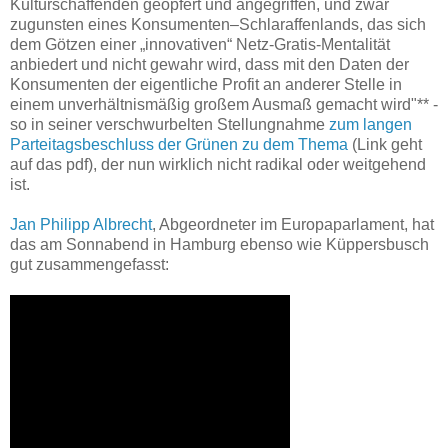
Kulturschaffenden geopfert und angegriffen, und zwar
zugunsten eines Konsumenten–Schlaraffenlands, das sich
dem Götzen einer „innovativen“ Netz-Gratis-Mentalität
anbiedert und nicht gewahr wird, dass mit den Daten der
Konsumenten der eigentliche Profit an anderer Stelle in
einem unverhältnismäßig großem Ausmaß gemacht wird"** -
so in seiner verschwurbelten Stellungnahme
zum langen
Parteitagsbeschluss der Grünen zu dem Thema
(Link geht
auf das pdf), der nun wirklich nicht radikal oder weitgehend
ist.
Jan Philipp Albrecht
, Abgeordneter im Europaparlament, hat
das am Sonnabend in Hamburg ebenso wie Küppersbusch
gut zusammengefasst: