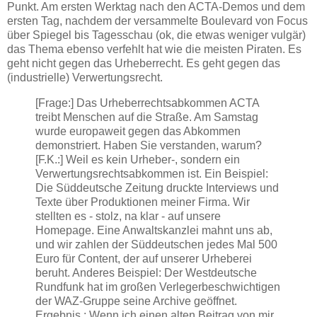
Punkt. Am ersten Werktag nach den ACTA-Demos und dem
ersten Tag, nachdem der versammelte Boulevard von Focus
über Spiegel bis Tagesschau (ok, die etwas weniger vulgär)
das Thema ebenso verfehlt hat wie die meisten Piraten. Es
geht nicht gegen das Urheberrecht. Es geht gegen das
(industrielle) Verwertungsrecht.
[Frage:] Das Urheberrechtsabkommen ACTA
treibt Menschen auf die Straße. Am Samstag
wurde europaweit gegen das Abkommen
demonstriert. Haben Sie verstanden, warum?
[F.K.:] Weil es kein Urheber-, sondern ein
Verwertungsrechtsabkommen ist. Ein Beispiel:
Die Süddeutsche Zeitung druckte Interviews und
Texte über Produktionen meiner Firma. Wir
stellten es - stolz, na klar - auf unsere
Homepage. Eine Anwaltskanzlei mahnt uns ab,
und wir zahlen der Süddeutschen jedes Mal 500
Euro für Content, der auf unserer Urheberei
beruht. Anderes Beispiel: Der Westdeutsche
Rundfunk hat im großen Verlegerbeschwichtigen
der WAZ-Gruppe seine Archive geöffnet.
Ergebnis : Wenn ich einen alten Beitrag von mir