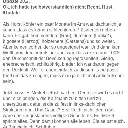
Update 20.2.
Ok, ich hatte (selbstverständlich) nicht Recht. Hust.
/Update
Als Horst Köhler ein paar Monate im Amt war, dachte ich ja
schon, dass es keinen schlechteren Präsidenten geben
kann. Es gab frömmelndere (Rau), dümmere (Lübke*),
bigottere (Herzog), hölzernere (Carstens) und so weiter.
Aber keinen vorher, der so ungeeignet war. Und dann kam
Wulff. Von dem bereits bekannt war, dass er zu rund 100%
den Durchschnitt der Bevölkerung repräsentiert: Gierig,
ehebrecherisch, schlitzohrig, bieder. Ich war darum gegen
den Rücktritt. Weil er eben einfach zu diesem Land passt
(und um das zu sagen, muss man ja nicht mal Antideutscher
sein).
Jetzt muss es Merkel selbst machen. Denn sie wird es nicht
über sich bringen, die Käßmann zu bitten und zu
unterstützen, dafür ist die zu fest in links-kirchlichen
Strukturen drin. Und Gauck? Erst Recht nicht, denn das
wäre das Eingeständnis völligen Scheiterns. Für Mekel
spricht alles. Denn damit können alle leben. Sie selbst auch.
Außer vielleicht Schäuble...