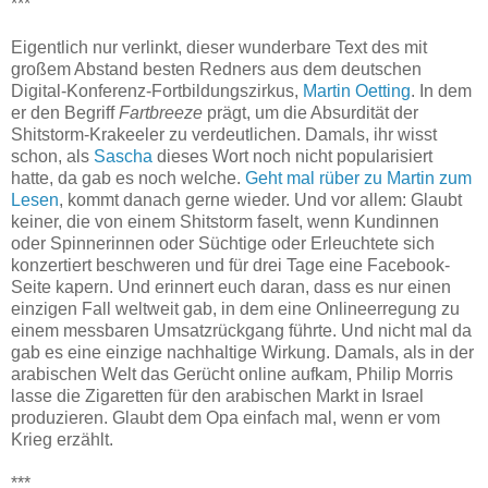
***
Eigentlich nur verlinkt, dieser wunderbare Text des mit
großem Abstand besten Redners aus dem deutschen
Digital-Konferenz-Fortbildungszirkus,
Martin Oetting
. In dem
er den Begriff
Fartbreeze
prägt, um die Absurdität der
Shitstorm-Krakeeler zu verdeutlichen. Damals, ihr wisst
schon, als
Sascha
dieses Wort noch nicht popularisiert
hatte, da gab es noch welche.
Geht mal rüber zu Martin zum
Lesen
, kommt danach gerne wieder. Und vor allem: Glaubt
keiner, die von einem Shitstorm faselt, wenn Kundinnen
oder Spinnerinnen oder Süchtige oder Erleuchtete sich
konzertiert beschweren und für drei Tage eine Facebook-
Seite kapern. Und erinnert euch daran, dass es nur einen
einzigen Fall weltweit gab, in dem eine Onlineerregung zu
einem messbaren Umsatzrückgang führte. Und nicht mal da
gab es eine einzige nachhaltige Wirkung. Damals, als in der
arabischen Welt das Gerücht online aufkam, Philip Morris
lasse die Zigaretten für den arabischen Markt in Israel
produzieren. Glaubt dem Opa einfach mal, wenn er vom
Krieg erzählt.
***