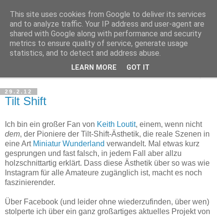
This site uses cookies from Google to deliver its services
Haltungsturnen
and to analyze traffic. Your IP address and user-agent are
shared with Google along with performance and security
metrics to ensure quality of service, generate usage
Niveau sieht nur von unten aus wie Arroganz.
statistics, and to detect and address abuse.
LEARN MORE
GOT IT
▼
29.2.12
Tilt Shift
Ich bin ein großer Fan von
Keith Loutit
, einem, wenn nicht
dem
, der Pioniere der Tilt-Shift-Ästhetik, die reale Szenen in
eine Art
Miniatur Wunderland
verwandelt. Mal etwas kurz
gesprungen und fast falsch, in jedem Fall aber allzu
holzschnittartig erklärt. Dass diese Ästhetik über so was wie
Instagram für alle Amateure zugänglich ist, macht es noch
faszinierender.
Über Facebook (und leider ohne wiederzufinden, über wen)
stolperte ich über ein ganz großartiges aktuelles Projekt von