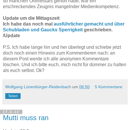
so manchen Onlinestars gehört habe, war ein
erschreckendes Zeugnis mangelnder Medienkompetenz.
Update um die Mittagszeit
Ich habe das noch mal
ausführlicher gemacht und über
Schubladen und Gaucks Sperrigkeit
geschrieben.
/Update
P.S. Ich habe lange hin und her überlegt und schiebe jetzt
doch noch einen Hinweis zum Kommentieren nach: an
diesem Post werde ich alle anonymen Kommentare
löschen. Und ich bitte euch, mich nicht für dümmer zu halten
als euch selbst. Ok?
Wolfgang Lünenbürger-Reidenbach
um
06:50
5 Kommentare:
Teilen
17.2.12
Mutti muss ran