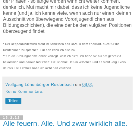
der Piraten - so lange werden wir nicht weiter kommen,
denke ich. Mut macht mir dabei, dass ich keine Jugendliche
kenne (und ja, ich kenne viele, wenn auch nur einen kleinen
Ausschnitt von überwiegend Vorortjugendlichen aus
Bildungsschichten), die eine der beiden vulgären Positionen
überzeugend findet.
* Der Deppenbindestrich steht im Schreiben des DKV, in dem er erklärt, auch für die
Dichterinnen zu sprechen. Für den kann ich also nix.
** Ob die Stellungnahme online vorliegt, weiß ich nicht, ich habe sie als pdf geschickt
bekommen und daraus hier zitiert. Sie ist ohne Datum versehen und es steht Jörg Evers
drunter. Die Echtheit habe ich nicht hart verifiziert.
Wolfgang Lünenbürger-Reidenbach
um
08:01
Keine Kommentare:
Teilen
13.2.12
Alle feuern. Alle. Und zwar wirklich alle.