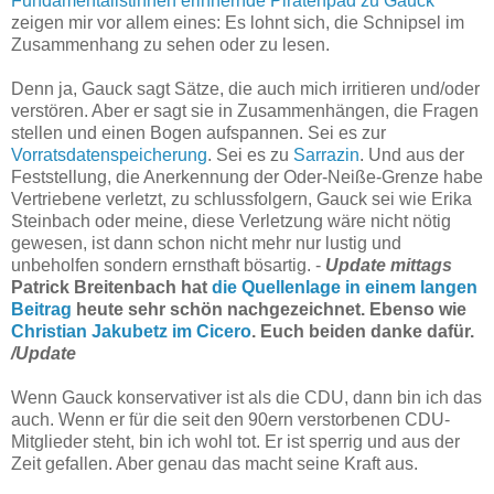
Fundamentalistinnen erinnernde Piratenpad zu Gauck
zeigen mir vor allem eines: Es lohnt sich, die Schnipsel im
Zusammenhang zu sehen oder zu lesen.
Denn ja, Gauck sagt Sätze, die auch mich irritieren und/oder
verstören. Aber er sagt sie in Zusammenhängen, die Fragen
stellen und einen Bogen aufspannen. Sei es zur
Vorratsdatenspeicherung
. Sei es zu
Sarrazin
. Und aus der
Feststellung, die Anerkennung der Oder-Neiße-Grenze habe
Vertriebene verletzt, zu schlussfolgern, Gauck sei wie Erika
Steinbach oder meine, diese Verletzung wäre nicht nötig
gewesen, ist dann schon nicht mehr nur lustig und
unbeholfen sondern ernsthaft bösartig. -
Update mittags
Patrick Breitenbach hat
die Quellenlage in einem langen
Beitrag
heute sehr schön nachgezeichnet. Ebenso wie
Christian Jakubetz im Cicero
. Euch beiden danke dafür.
/Update
Wenn Gauck konservativer ist als die CDU, dann bin ich das
auch. Wenn er für die seit den 90ern verstorbenen CDU-
Mitglieder steht, bin ich wohl tot. Er ist sperrig und aus der
Zeit gefallen. Aber genau das macht seine Kraft aus.