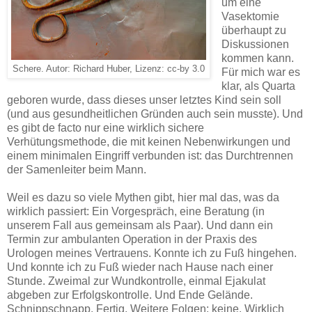
um eine
Vasektomie
überhaupt zu
Diskussionen
kommen kann.
Schere. Autor: Richard Huber, Lizenz: cc-by 3.0
Für mich war es
klar, als Quarta
geboren wurde, dass dieses unser letztes Kind sein soll
(und aus gesundheitlichen Gründen auch sein musste). Und
es gibt de facto nur eine wirklich sichere
Verhütungsmethode, die mit keinen Nebenwirkungen und
einem minimalen Eingriff verbunden ist: das Durchtrennen
der Samenleiter beim Mann.
Weil es dazu so viele Mythen gibt, hier mal das, was da
wirklich passiert: Ein Vorgespräch, eine Beratung (in
unserem Fall aus gemeinsam als Paar). Und dann ein
Termin zur ambulanten Operation in der Praxis des
Urologen meines Vertrauens. Konnte ich zu Fuß hingehen.
Und konnte ich zu Fuß wieder nach Hause nach einer
Stunde. Zweimal zur Wundkontrolle, einmal Ejakulat
abgeben zur Erfolgskontrolle. Und Ende Gelände.
Schnippschnapp. Fertig. Weitere Folgen: keine. Wirklich