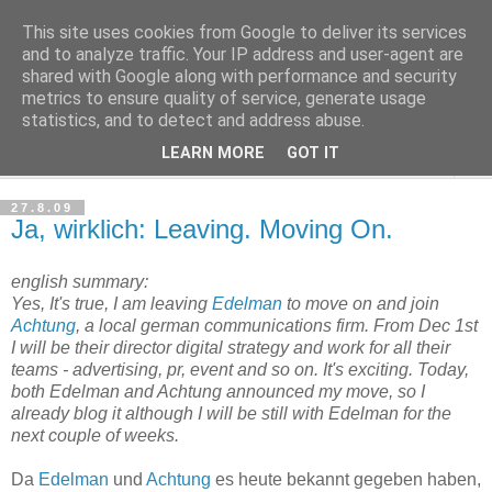
This site uses cookies from Google to deliver its services
Haltungsturnen
and to analyze traffic. Your IP address and user-agent are
shared with Google along with performance and security
metrics to ensure quality of service, generate usage
Niveau sieht nur von unten aus wie Arroganz.
statistics, and to detect and address abuse.
LEARN MORE
GOT IT
▼
27.8.09
Ja, wirklich: Leaving. Moving On.
english summary:
Yes, It's true, I am leaving
Edelman
to move on and join
Achtung
, a local german communications firm. From Dec 1st
I will be their director digital strategy and work for all their
teams - advertising, pr, event and so on. It's exciting. Today,
both Edelman and Achtung announced my move, so I
already blog it although I will be still with Edelman for the
next couple of weeks.
Da
Edelman
und
Achtung
es heute bekannt gegeben haben,