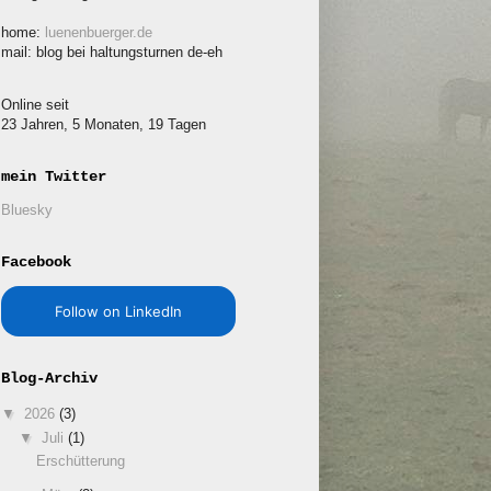
home:
luenenbuerger.de
mail: blog bei haltungsturnen de-eh
Online seit
23 Jahren, 5 Monaten, 19 Tagen
mein Twitter
Bluesky
Facebook
Follow on LinkedIn
Blog-Archiv
▼
2026
(3)
▼
Juli
(1)
Erschütterung