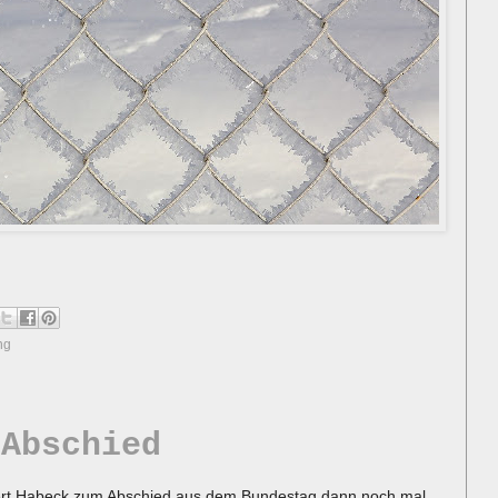
ng
 Abschied
obert Habeck zum Abschied aus dem Bundestag dann noch mal