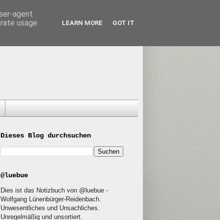
user-agent
erate usage
LEARN MORE
GOT IT
Dieses Blog durchsuchen
@luebue
Dies ist das Notizbuch von @luebue -
Wolfgang Lünenbürger-Reidenbach.
Unwesentliches und Unsachliches.
Unregelmäßig und unsortiert.