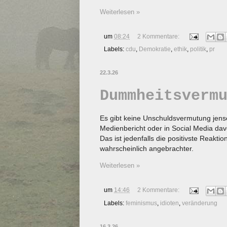
Weiterlesen »
um
08:24
2 Kommentare:
Labels:
cdu
,
Demokratie
,
ethik
,
politik
,
pr
22.3.26
Dummheitsverm
Es gibt keine Unschuldsvermutung jens
Medienbericht oder in Social Media dav
Das ist jedenfalls die positivste Reakti
wahrscheinlich angebrachter.
Weiterlesen »
um
14:46
2 Kommentare:
Labels:
feminismus
,
idioten
,
veränderung
16.3.26