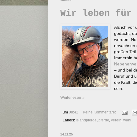
Wir leben für
Als ich vor
gedacht, da
werden. Neb
erwachsen 
großen Teil
Immerhin ha
Nebenerwe
– und bei d
Beruf und u
die Kraft, 
sein.
Weiterlesen »
um
08:42
Keine Kommentare:
Labels:
islandpferde
,
pferde
,
verein
,
wahl
14.11.25