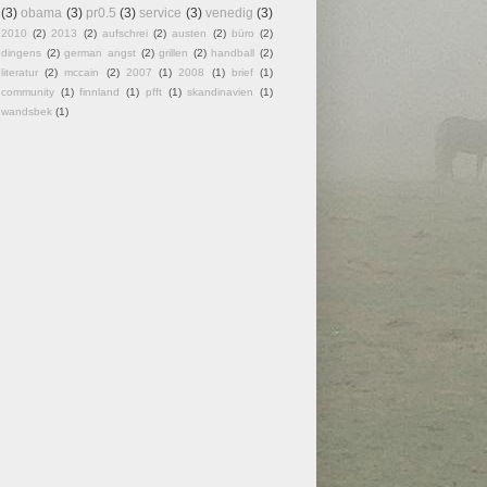
(3)
obama
(3)
pr0.5
(3)
service
(3)
venedig
(3)
2010
(2)
2013
(2)
aufschrei
(2)
austen
(2)
büro
(2)
dingens
(2)
german angst
(2)
grillen
(2)
handball
(2)
literatur
(2)
mccain
(2)
2007
(1)
2008
(1)
brief
(1)
community
(1)
finnland
(1)
pfft
(1)
skandinavien
(1)
wandsbek
(1)