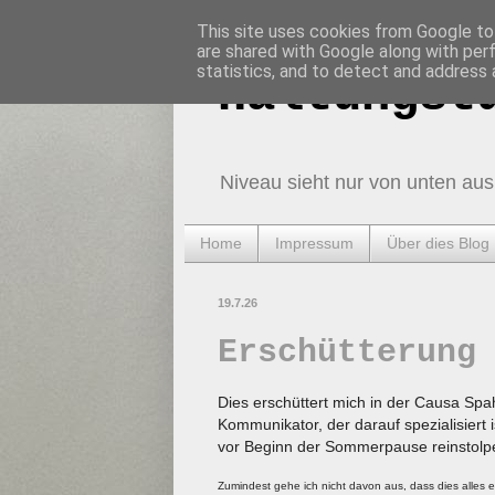
This site uses cookies from Google to 
are shared with Google along with per
statistics, and to detect and address 
Haltungst
Niveau sieht nur von unten aus
Home
Impressum
Über dies Blog
19.7.26
Erschütterung
Dies erschüttert mich in der Causa Spa
Kommunikator, der darauf spezialisiert i
vor Beginn der Sommerpause reinstolp
Zumindest gehe ich nicht davon aus, dass dies alles e