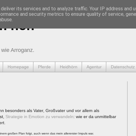
deliver its services and to analyze traffic. Your IP address and 
formance and security metrics to ensure quality of service, gen
abuse.
urnen
 wie Arroganz.
Homepage
Pferde
Heidhörn
Agentur
Datenschutz
hn besonders als Vater, Großvater und vor allem als
st,
Strategie in Emotion zu verwandeln
: wie er da unmittelbar
ert.
inem großen Plan folgt, auch wenn das mein allererster Impuls war.