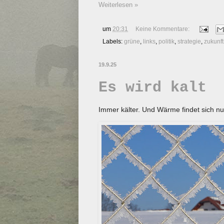
Weiterlesen »
um
20:31
Keine Kommentare:
Labels:
grüne
,
links
,
politik
,
strategie
,
zukunft
19.9.25
Es wird kalt
Immer kälter. Und Wärme findet sich n