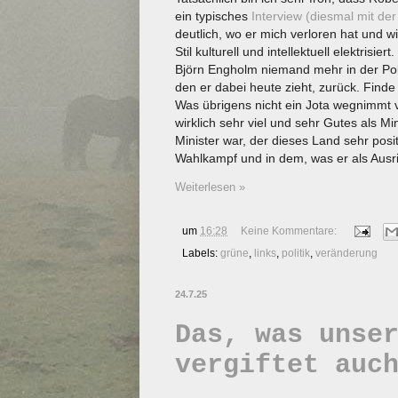
ein typisches
Interview (diesmal mit de
deutlich, wo er mich verloren hat und w
Stil kulturell und intellektuell elektrisi
Björn Engholm niemand mehr in der Polit
den er dabei heute zieht, zurück. Finde i
Was übrigens nicht ein Jota wegnimmt 
wirklich sehr viel und sehr Gutes als Min
Minister war, der dieses Land sehr posi
Wahlkampf und in dem, was er als Ausrich
Weiterlesen »
um
16:28
Keine Kommentare:
Labels:
grüne
,
links
,
politik
,
veränderung
24.7.25
Das, was unse
vergiftet auc