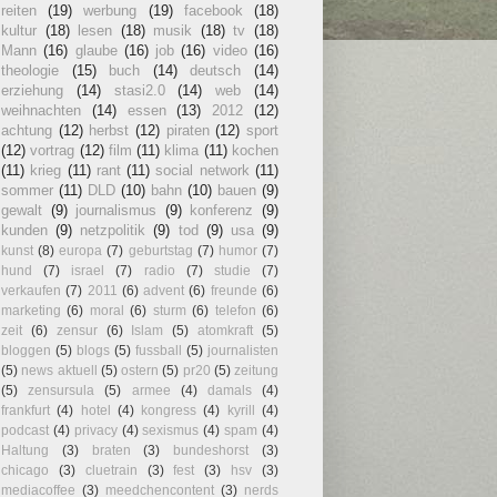
reiten
(19)
werbung
(19)
facebook
(18)
kultur
(18)
lesen
(18)
musik
(18)
tv
(18)
Mann
(16)
glaube
(16)
job
(16)
video
(16)
theologie
(15)
buch
(14)
deutsch
(14)
erziehung
(14)
stasi2.0
(14)
web
(14)
weihnachten
(14)
essen
(13)
2012
(12)
achtung
(12)
herbst
(12)
piraten
(12)
sport
(12)
vortrag
(12)
film
(11)
klima
(11)
kochen
(11)
krieg
(11)
rant
(11)
social network
(11)
sommer
(11)
DLD
(10)
bahn
(10)
bauen
(9)
gewalt
(9)
journalismus
(9)
konferenz
(9)
kunden
(9)
netzpolitik
(9)
tod
(9)
usa
(9)
kunst
(8)
europa
(7)
geburtstag
(7)
humor
(7)
hund
(7)
israel
(7)
radio
(7)
studie
(7)
verkaufen
(7)
2011
(6)
advent
(6)
freunde
(6)
marketing
(6)
moral
(6)
sturm
(6)
telefon
(6)
zeit
(6)
zensur
(6)
Islam
(5)
atomkraft
(5)
bloggen
(5)
blogs
(5)
fussball
(5)
journalisten
(5)
news aktuell
(5)
ostern
(5)
pr20
(5)
zeitung
(5)
zensursula
(5)
armee
(4)
damals
(4)
frankfurt
(4)
hotel
(4)
kongress
(4)
kyrill
(4)
podcast
(4)
privacy
(4)
sexismus
(4)
spam
(4)
Haltung
(3)
braten
(3)
bundeshorst
(3)
chicago
(3)
cluetrain
(3)
fest
(3)
hsv
(3)
mediacoffee
(3)
meedchencontent
(3)
nerds