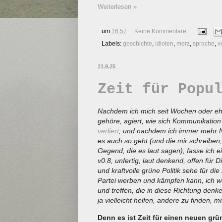
Weiterlesen »
um
16:57
Keine Kommentare:
Labels:
geschichte
,
idioten
,
merz
,
sprache
,
v
21.9.25
Zeit für Popu
Nachdem ich mich seit Wochen oder ehe
gehöre, agiert, wie sich Kommunikation 
verliert
; und nachdem ich immer mehr N
es auch so geht (und die mir schreiben, 
Gegend, die es laut sagen), fasse ich 
v0.8, unfertig, laut denkend, offen für 
und kraftvolle grüne Politik sehe für die
Partei werben und kämpfen kann, ich we
und treffen, die in diese Richtung denk
ja vielleicht helfen, andere zu finden, 
Denn es ist Zeit für einen neuen gr