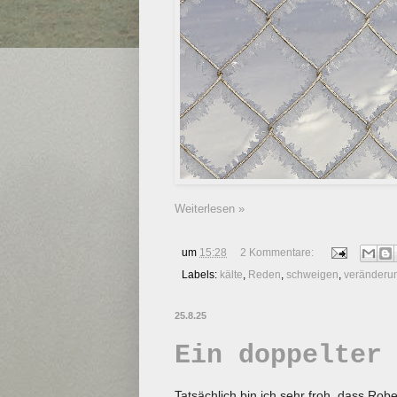
Weiterlesen »
um
15:28
2 Kommentare:
Labels:
kälte
,
Reden
,
schweigen
,
veränderu
25.8.25
Ein doppelter
Tatsächlich bin ich sehr froh, dass R