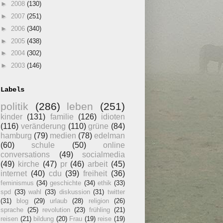
►
2008
(130)
►
2007
(251)
►
2006
(340)
►
2005
(438)
►
2004
(302)
►
2003
(146)
Labels
politik
(286)
leben
(251)
kinder
(131)
familie
(126)
idioten
(116)
veränderung
(110)
grüne
(84)
hamburg
(79)
medien
(78)
edelman
(60)
schule
(50)
online
conversations
(49)
socialmedia
(49)
kirche
(47)
pr
(46)
arbeit
(45)
internet
(40)
cdu
(39)
freiheit
(36)
feminismus
(34)
geschichte
(34)
ethik
(33)
spd
(33)
wahl
(33)
diskussion
(31)
twitter
(31)
blog
(29)
urlaub
(28)
religion
(26)
sprache
(25)
revolution
(23)
frühling
(21)
reisen
(21)
bildung
(20)
Frau
(19)
reise
(19)