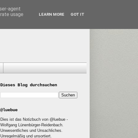
user-agent
erate usage
LEARN MORE
GOT IT
Dieses Blog durchsuchen
@luebue
Dies ist das Notizbuch von @luebue -
Wolfgang Lünenbürger-Reidenbach.
Unwesentliches und Unsachliches.
Unregelmäßig und unsortiert.