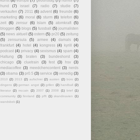
kunst
(8)
europa
(7)
geburtstag
(7)
humor
(7)
hund
(7)
israel
(7)
radio
(7)
studie
(7)
verkaufen
(7)
2011
(6)
advent
(6)
freunde
(6)
marketing
(6)
moral
(6)
sturm
(6)
telefon
(6)
zeit
(6)
zensur
(6)
Islam
(5)
atomkraft
(5)
bloggen
(5)
blogs
(5)
fussball
(5)
journalisten
(5)
news aktuell
(5)
ostern
(5)
pr20
(5)
zeitung
(5)
zensursula
(5)
armee
(4)
damals
(4)
frankfurt
(4)
hotel
(4)
kongress
(4)
kyrill
(4)
podcast
(4)
privacy
(4)
sexismus
(4)
spam
(4)
Haltung
(3)
braten
(3)
bundeshorst
(3)
chicago
(3)
cluetrain
(3)
fest
(3)
hsv
(3)
mediacoffee
(3)
meedchencontent
(3)
nerds
(3)
obama
(3)
pr0.5
(3)
service
(3)
venedig
(3)
2010
(2)
2013
(2)
aufschrei
(2)
austen
(2)
büro
(2)
dingens
(2)
german angst
(2)
grillen
(2)
handball
(2)
literatur
(2)
mccain
(2)
2007
(1)
2008
(1)
brief
(1)
community
(1)
finnland
(1)
pfft
(1)
skandinavien
(1)
wandsbek
(1)