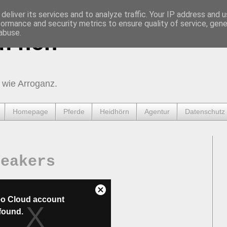
deliver its services and to analyze traffic. Your IP address and 
formance and security metrics to ensure quality of service, gen
abuse.
urnen
 wie Arroganz.
Homepage
Pferde
Heidhörn
Agentur
Datenschutz
reakers