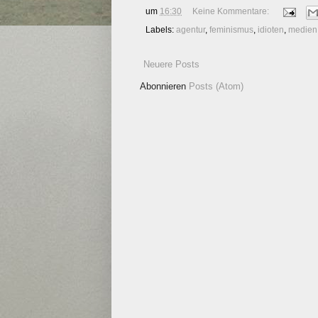
um
16:30
Keine Kommentare:
Labels:
agentur
,
feminismus
,
idioten
,
medien
Neuere Posts
Abonnieren
Posts (Atom)