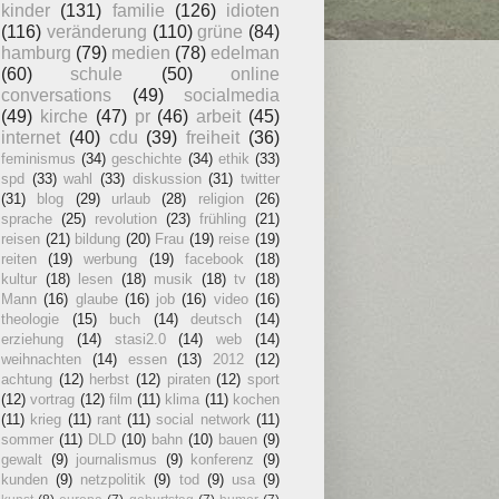
kinder
(131)
familie
(126)
idioten
(116)
veränderung
(110)
grüne
(84)
hamburg
(79)
medien
(78)
edelman
(60)
schule
(50)
online
conversations
(49)
socialmedia
(49)
kirche
(47)
pr
(46)
arbeit
(45)
internet
(40)
cdu
(39)
freiheit
(36)
feminismus
(34)
geschichte
(34)
ethik
(33)
spd
(33)
wahl
(33)
diskussion
(31)
twitter
(31)
blog
(29)
urlaub
(28)
religion
(26)
sprache
(25)
revolution
(23)
frühling
(21)
reisen
(21)
bildung
(20)
Frau
(19)
reise
(19)
reiten
(19)
werbung
(19)
facebook
(18)
kultur
(18)
lesen
(18)
musik
(18)
tv
(18)
Mann
(16)
glaube
(16)
job
(16)
video
(16)
theologie
(15)
buch
(14)
deutsch
(14)
erziehung
(14)
stasi2.0
(14)
web
(14)
weihnachten
(14)
essen
(13)
2012
(12)
achtung
(12)
herbst
(12)
piraten
(12)
sport
(12)
vortrag
(12)
film
(11)
klima
(11)
kochen
(11)
krieg
(11)
rant
(11)
social network
(11)
sommer
(11)
DLD
(10)
bahn
(10)
bauen
(9)
gewalt
(9)
journalismus
(9)
konferenz
(9)
kunden
(9)
netzpolitik
(9)
tod
(9)
usa
(9)