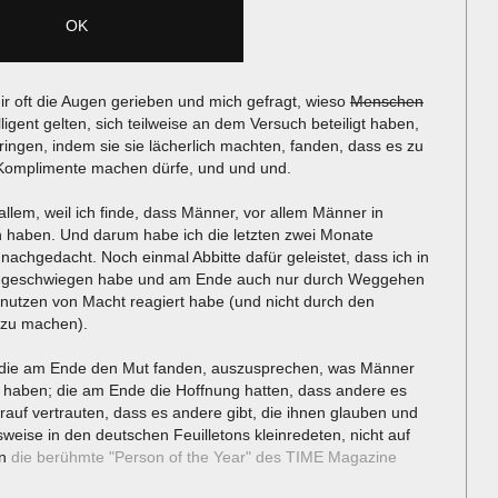
ir oft die Augen gerieben und mich gefragt, wieso
Menschen
ligent gelten, sich teilweise an dem Versuch beteiligt haben,
gen, indem sie sie lächerlich machten, fanden, dass es zu
l Komplimente machen dürfe, und und und.
lem, weil ich finde, dass Männer, vor allem Männer in
n haben. Und darum habe ich die letzten zwei Monate
achgedacht. Noch einmal Abbitte dafür geleistet, dass ich in
lange geschwiegen habe und am Ende auch nur durch Weggehen
usnutzen von Macht reagiert habe (und nicht durch den
 zu machen).
 die am Ende den Mut fanden, auszusprechen, was Männer
 haben; die am Ende die Hoffnung hatten, dass andere es
auf vertrauten, dass es andere gibt, die ihnen glauben und
sweise in den deutschen Feuilletons kleinredeten, nicht auf
en
die berühmte "Person of the Year" des TIME Magazine