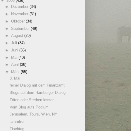
▼
2005
(438)
►
Dezember
(34)
►
November
(31)
►
Oktober
(34)
►
September
(49)
►
August
(29)
►
Juli
(34)
►
Juni
(36)
►
Mai
(40)
►
April
(38)
▼
März
(55)
8. Mai
feiner Dialog mit dem Finanzamt
Blogs auf dem Hamburger Dialog
Töten oder Sterben lassen
Vom Blog aufs Podium
Jerusalem, Tours, Wien, NY
lammfrei
Fischtag