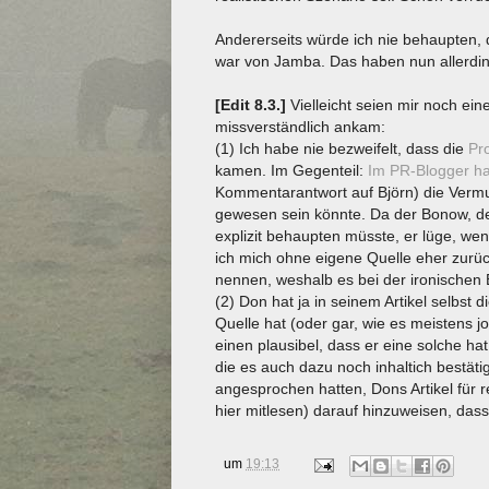
Andererseits würde ich nie behaupten,
war von Jamba. Das haben nun allerding
[Edit 8.3.]
Vielleicht seien mir noch ei
missverständlich ankam:
(1) Ich habe nie bezweifelt, dass die
Pr
kamen. Im Gegenteil:
Im PR-Blogger ha
Kommentarantwort auf Björn) die Vermu
gewesen sein könnte. Da der Bonow, der 
explizit behaupten müsste, er lüge, wen
ich mich ohne eigene Quelle eher zurüc
nennen, weshalb es bei der ironische
(2) Don hat ja in seinem Artikel selbst 
Quelle hat (oder gar, wie es meistens j
einen plausibel, dass er eine solche h
die es auch dazu noch inhaltich bestät
angesprochen hatten, Dons Artikel für rei
hier mitlesen) darauf hinzuweisen, dass
um
19:13