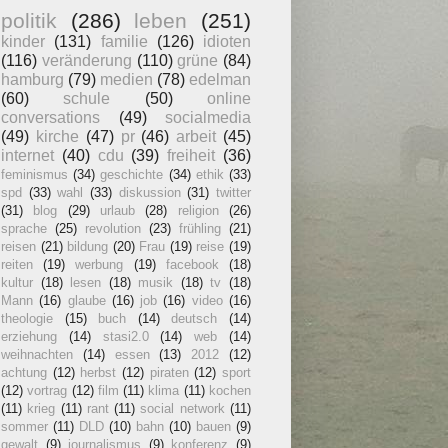
politik
(286)
leben
(251)
kinder
(131)
familie
(126)
idioten
(116)
veränderung
(110)
grüne
(84)
hamburg
(79)
medien
(78)
edelman
(60)
schule
(50)
online
conversations
(49)
socialmedia
(49)
kirche
(47)
pr
(46)
arbeit
(45)
internet
(40)
cdu
(39)
freiheit
(36)
feminismus
(34)
geschichte
(34)
ethik
(33)
spd
(33)
wahl
(33)
diskussion
(31)
twitter
(31)
blog
(29)
urlaub
(28)
religion
(26)
sprache
(25)
revolution
(23)
frühling
(21)
reisen
(21)
bildung
(20)
Frau
(19)
reise
(19)
reiten
(19)
werbung
(19)
facebook
(18)
kultur
(18)
lesen
(18)
musik
(18)
tv
(18)
Mann
(16)
glaube
(16)
job
(16)
video
(16)
theologie
(15)
buch
(14)
deutsch
(14)
erziehung
(14)
stasi2.0
(14)
web
(14)
weihnachten
(14)
essen
(13)
2012
(12)
achtung
(12)
herbst
(12)
piraten
(12)
sport
(12)
vortrag
(12)
film
(11)
klima
(11)
kochen
(11)
krieg
(11)
rant
(11)
social network
(11)
sommer
(11)
DLD
(10)
bahn
(10)
bauen
(9)
gewalt
(9)
journalismus
(9)
konferenz
(9)