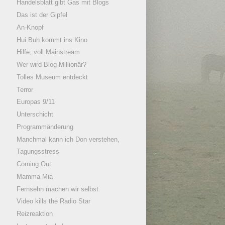
Handelsblatt gibt Gas mit Blogs
Das ist der Gipfel
An-Knopf
Hui Buh kommt ins Kino
Hilfe, voll Mainstream
Wer wird Blog-Millionär?
Tolles Museum entdeckt
Terror
Europas 9/11
Unterschicht
Programmänderung
Manchmal kann ich Don verstehen,
Tagungsstress
Coming Out
Mamma Mia
Fernsehn machen wir selbst
Video kills the Radio Star
Reizreaktion