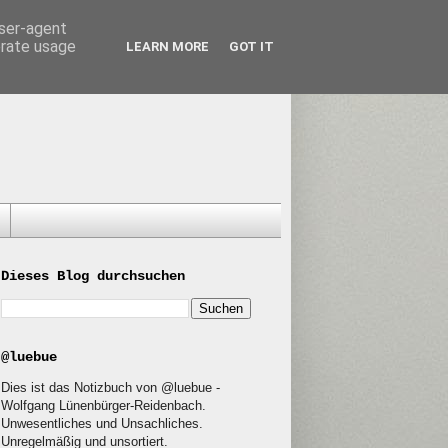
user-agent
erate usage
LEARN MORE
GOT IT
Dieses Blog durchsuchen
@luebue
Dies ist das Notizbuch von @luebue -
Wolfgang Lünenbürger-Reidenbach.
Unwesentliches und Unsachliches.
Unregelmäßig und unsortiert.