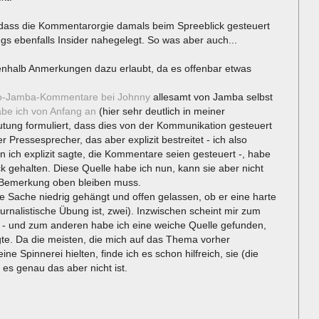
 dass die Kommentarorgie damals beim Spreeblick gesteuert
s ebenfalls Insider nahegelegt. So was aber auch...
nenhalb Anmerkungen dazu erlaubt, da es offenbar etwas
o-Jamba-Kommentare bei Johnny
allesamt von Jamba selbst
be ich von Anfang an
(hier sehr deutlich in meiner
tung formuliert, dass dies von der Kommunikation gesteuert
Pressesprecher, das aber explizit bestreitet - ich also
n ich explizit sagte, die Kommentare seien gesteuert -, habe
k gehalten. Diese Quelle habe ich nun, kann sie aber nicht
n Bemerkung oben bleiben muss.
die Sache niedrig gehängt und offen gelassen, ob er eine harte
ournalistische Übung ist, zwei). Inzwischen scheint mir zum
at - und zum anderen habe ich eine weiche Quelle gefunden,
igte. Da die meisten, die mich auf das Thema vorher
ne Spinnerei hielten, finde ich es schon hilfreich, sie (die
 es genau das aber nicht ist.