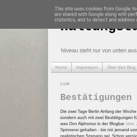
This site uses cookies from Google to 
are shared with Google along with per
statistics, and to detect and address 
Haltungst
Niveau sieht nur von unten aus
Home
Impressum
Über dies Blog
2.3.05
Bestätigungen
Die zwei Tage Berlin Anfang der Woche
sondern auch mit zwei Bestätigungen fü
was Don Alphonso in der Blogbar
über 
Spinnerei gehalten - bis mir jemand vo
realistischen Szenario sei. Schon verrüc