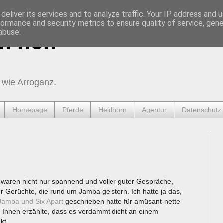
deliver its services and to analyze traffic. Your IP address and 
formance and security metrics to ensure quality of service, gen
abuse.
urnen
 wie Arroganz.
Homepage
Pferde
Heidhörn
Agentur
Datenschutz
 waren nicht nur spannend und voller guter Gespräche,
r Gerüchte, die rund um Jamba geistern. Ich hatte ja das,
Jamba und Six Apart
geschrieben hatte für amüsant-nette
n Innen erzählte, dass es verdammt dicht an einem
kt.