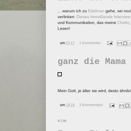
... warum ich zu
Edelman
gehe, sei noch
verlinken:
Dieses hinreißende Intervie
und Kommunikation, das meine
Chefin
Lesen!
um
23:17
1 Kommentar:
ganz die Mama
Mein Gott, je älter sie wird, desto ähnl
um
19:16
3 Kommentare:
9.7.06