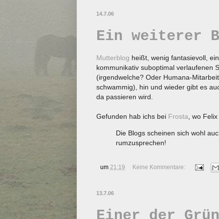
14.7.06
Ein weiterer 
Mutterblog
heißt, wenig fantasievoll, e
kommunikativ suboptimal verlaufenen Sk
(irgendwelche? Oder Humana-Mitarbei
schwammig), hin und wieder gibt es a
da passieren wird.
Gefunden hab ichs bei
Frosta
, wo Feli
Die Blogs scheinen sich wohl au
rumzusprechen!
um
21:19
Keine Kommentare:
13.7.06
Einer der Grü