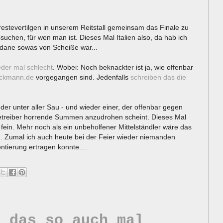
restevertilgen in unserem Reitstall gemeinsam das Finale zu
uchen, für wen man ist. Dieses Mal Italien also, da hab ich
idane sowas von Scheiße war...
der mal schlecht
. Wobei: Noch beknackter ist ja, wie offenbar
eckmann.de
vorgegangen sind. Jedenfalls
schreiben das die
eder unter aller Sau - und wieder einer, der offenbar gegen
treiber horrende Summen anzudrohen scheint. Dieses Mal
fein. Mehr noch als ein unbeholfener Mittelständler wäre das
en. Zumal ich auch heute bei der Feier wieder niemanden
ierung ertragen konnte....
n das so auch mal