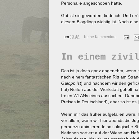
Personalie angeschoben hatte.
Gut ist sie geworden, finde ich. Und drü
diesem Blogdings wichtig ist. Noch eine
um
13:48
Keine Kommentare:
In einem zivi
Das ist ja doch ganz angenehm, wenn ma
nach einem fantastischen Ritt am Stra
Galopp ist
) und nachdem wir den geflic
hat) Reifen aus der Werkstatt geholt 
freien WLANs eines aussuchen. Daneben 
Preises in Deutschland), aber so ist es ja
Wenn mir das früher aufgefallen wäre, 
vor allem, wenn wir hier abends die J
geradezu animierende soziologische St
Nationen sortiert auf der Wiese am Haf