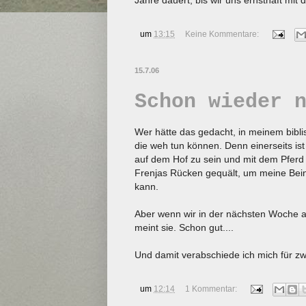
Jahre dauert, bis wir uns ernsthaft m
um
13:15
Keine Kommentare:
15.7.06
Schon wieder 
Wer hätte das gedacht, in meinem bibl
die weh tun können. Denn einerseits ist
auf dem Hof zu sein und mit dem Pferd 
Frenjas Rücken gequält, um meine Bei
kann.
Aber wenn wir in der nächsten Woche a
meint sie. Schon gut....
Und damit verabschiede ich mich für zw
um
12:14
1 Kommentar: