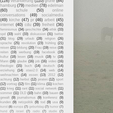
(116)
veränderung
(110)
grüne
(84)
hamburg
(79)
medien
(78)
edelman
(60)
schule
(50)
online
conversations
(49)
socialmedia
(49)
kirche
(47)
pr
(46)
arbeit
(45)
internet
(40)
cdu
(39)
freiheit
(36)
feminismus
(34)
geschichte
(34)
ethik
(33)
spd
(33)
wahl
(33)
diskussion
(31)
twitter
(31)
blog
(29)
urlaub
(28)
religion
(26)
sprache
(25)
revolution
(23)
frühling
(21)
reisen
(21)
bildung
(20)
Frau
(19)
reise
(19)
reiten
(19)
werbung
(19)
facebook
(18)
kultur
(18)
lesen
(18)
musik
(18)
tv
(18)
Mann
(16)
glaube
(16)
job
(16)
video
(16)
theologie
(15)
buch
(14)
deutsch
(14)
erziehung
(14)
stasi2.0
(14)
web
(14)
weihnachten
(14)
essen
(13)
2012
(12)
achtung
(12)
herbst
(12)
piraten
(12)
sport
(12)
vortrag
(12)
film
(11)
klima
(11)
kochen
(11)
krieg
(11)
rant
(11)
social network
(11)
sommer
(11)
DLD
(10)
bahn
(10)
bauen
(9)
gewalt
(9)
journalismus
(9)
konferenz
(9)
kunden
(9)
netzpolitik
(9)
tod
(9)
usa
(9)
kunst
(8)
europa
(7)
geburtstag
(7)
humor
(7)
hund
(7)
israel
(7)
radio
(7)
studie
(7)