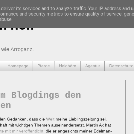
deliver its services and to analyze traffic. Your IP address and 
formance and security metrics to ensure quality of service, gen
abuse.
urnen
 wie Arroganz.
Homepage
Pferde
Heidhörn
Agentur
Datenschutz
em Blogdings den
ren
 den Gedanken, dass die
Welt
meine Lieblingszeitung sei.
thaft mit wichtigen Themen auseinandersetzt. Martin Ax hat
e mit mir veröffentlicht
, die er angesichts meiner Edelman-