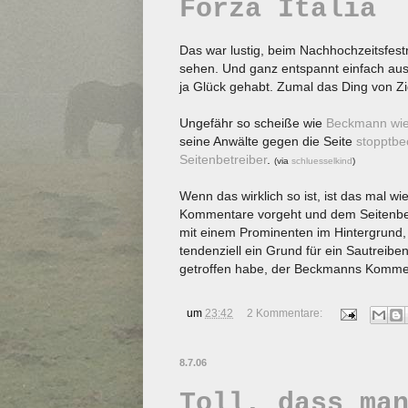
Forza Italia
Das war lustig, beim Nachhochzeitsfest
sehen. Und ganz entspannt einfach auss
ja Glück gehabt. Zumal das Ding von Z
Ungefähr so scheiße wie
Beckmann wie
seine Anwälte gegen die Seite
stopptb
Seitenbetreiber
.
(via
schluesselkind
)
Wenn das wirklich so ist, ist das mal wi
Kommentare vorgeht und dem Seitenbe
mit einem Prominenten im Hintergrund, 
tendenziell ein Grund für ein Sautreib
getroffen habe, der Beckmanns Komment
um
23:42
2 Kommentare:
8.7.06
Toll, dass ma