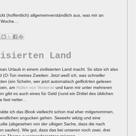
ckt (hoffentlich) allgemeinverständlich aus, was mir an
 Woche....
lisierten Land
n Urlaub in einem zivilisierten Land macht. So sitze ich also
nd (O-Ton meines Zweiten:
Jetzt weiß ich, was schneller
kten (ein Schelm, wer jetzt automatisch
geflickrten
gelesen
haben, am
Hafen von Vesteroe
und kann mir unter mehreren
gibt es auch eines für Geld (rund ein Drittel des üblichen
 fast netter...
hätte ich das iBook vielleicht schon mal eher mitgenommen,
ugendlichen angucken gehen. Seeeehr witzig und eine
udie (abgesehen von der ulkigen Sache, dass die nach
en saufen). Wie gut, dass das bei unseren noch zwei, drei