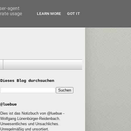
user-agent
erate usage
LEARN MORE
GOT IT
Dieses Blog durchsuchen
@luebue
Dies ist das Notizbuch von @luebue -
Wolfgang Lünenbürger-Reidenbach.
Unwesentliches und Unsachliches.
Unregelmäßig und unsortiert.