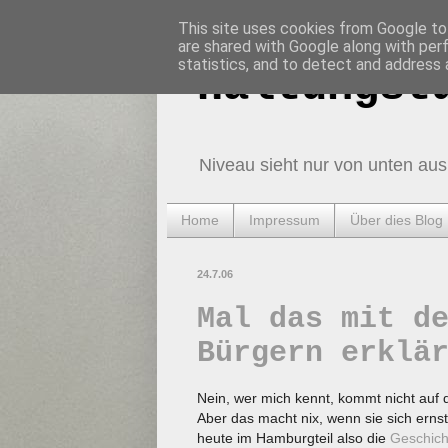
This site uses cookies from Google to 
are shared with Google along with per
statistics, and to detect and address 
Haltungst
Niveau sieht nur von unten aus
Home
Impressum
Über dies Blog
24.7.06
Mal das mit d
Bürgern erklä
Nein, wer mich kennt, kommt nicht auf
Aber das macht nix, wenn sie sich erns
heute im Hamburgteil also die
Geschicht