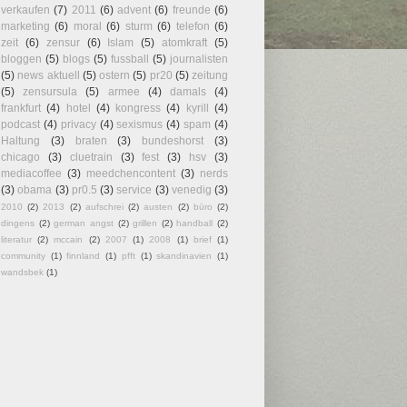
verkaufen
(7)
2011
(6)
advent
(6)
freunde
(6)
marketing
(6)
moral
(6)
sturm
(6)
telefon
(6)
zeit
(6)
zensur
(6)
Islam
(5)
atomkraft
(5)
bloggen
(5)
blogs
(5)
fussball
(5)
journalisten
(5)
news aktuell
(5)
ostern
(5)
pr20
(5)
zeitung
(5)
zensursula
(5)
armee
(4)
damals
(4)
frankfurt
(4)
hotel
(4)
kongress
(4)
kyrill
(4)
podcast
(4)
privacy
(4)
sexismus
(4)
spam
(4)
Haltung
(3)
braten
(3)
bundeshorst
(3)
chicago
(3)
cluetrain
(3)
fest
(3)
hsv
(3)
mediacoffee
(3)
meedchencontent
(3)
nerds
(3)
obama
(3)
pr0.5
(3)
service
(3)
venedig
(3)
2010
(2)
2013
(2)
aufschrei
(2)
austen
(2)
büro
(2)
dingens
(2)
german angst
(2)
grillen
(2)
handball
(2)
literatur
(2)
mccain
(2)
2007
(1)
2008
(1)
brief
(1)
community
(1)
finnland
(1)
pfft
(1)
skandinavien
(1)
wandsbek
(1)