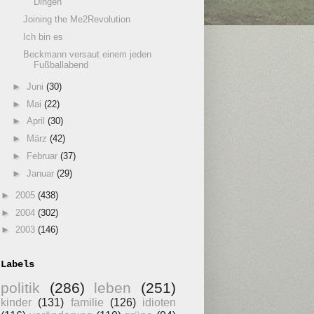
Dingen
Joining the Me2Revolution
Ich bin es
Beckmann versaut einem jeden
Fußballabend
►
Juni
(30)
►
Mai
(22)
►
April
(30)
►
März
(42)
►
Februar
(37)
►
Januar
(29)
►
2005
(438)
►
2004
(302)
►
2003
(146)
Labels
politik
(286)
leben
(251)
kinder
(131)
familie
(126)
idioten