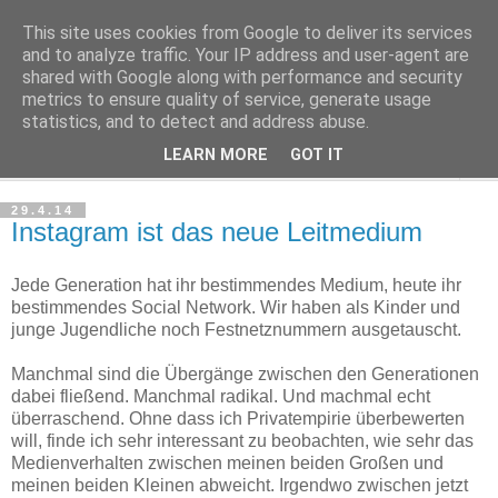
This site uses cookies from Google to deliver its services
Haltungsturnen
and to analyze traffic. Your IP address and user-agent are
shared with Google along with performance and security
metrics to ensure quality of service, generate usage
Niveau sieht nur von unten aus wie Arroganz.
statistics, and to detect and address abuse.
LEARN MORE
GOT IT
▼
29.4.14
Instagram ist das neue Leitmedium
Jede Generation hat ihr bestimmendes Medium, heute ihr
bestimmendes Social Network. Wir haben als Kinder und
junge Jugendliche noch Festnetznummern ausgetauscht.
Manchmal sind die Übergänge zwischen den Generationen
dabei fließend. Manchmal radikal. Und machmal echt
überraschend. Ohne dass ich Privatempirie überbewerten
will, finde ich sehr interessant zu beobachten, wie sehr das
Medienverhalten zwischen meinen beiden Großen und
meinen beiden Kleinen abweicht. Irgendwo zwischen jetzt