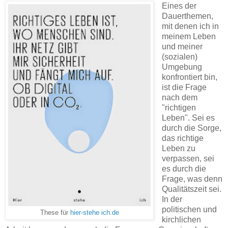
Eines der
Dauerthemen,
mit denen ich in
meinem Leben
und meiner
(sozialen)
Umgebung
konfrontiert bin,
ist die Frage
nach dem
"richtigen
Leben". Sei es
durch die Sorge,
das richtige
Leben zu
verpassen, sei
es durch die
Frage, was denn
Qualitätszeit sei.
In der
politischen und
These für
hier-stehe ich.de
kirchlichen