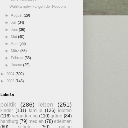
Wahlkampfwirkungen der Neocons
►
August
(29)
►
Juli
(34)
►
Juni
(36)
►
Mai
(40)
►
April
(38)
►
März
(55)
►
Februar
(33)
►
Januar
(25)
►
2004
(302)
►
2003
(146)
Labels
politik
(286)
leben
(251)
kinder
(131)
familie
(126)
idioten
(116)
veränderung
(110)
grüne
(84)
hamburg
(79)
medien
(78)
edelman
(60)
schule
(50)
online