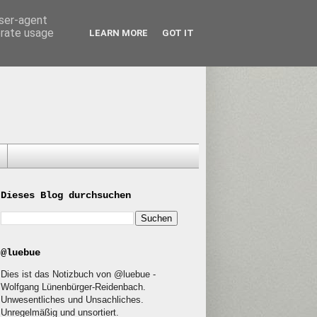
user-agent
erate usage
LEARN MORE
GOT IT
Dieses Blog durchsuchen
@luebue
Dies ist das Notizbuch von @luebue -
Wolfgang Lünenbürger-Reidenbach.
Unwesentliches und Unsachliches.
Unregelmäßig und unsortiert.