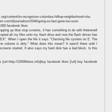
rg/content/irs-recognizes-columbus-hilltop-neighborhood-vita-
bom.com/d/journalism/2546/going-so-fast-gone-too-soon
1000 facebook likes
ping up blue stop screens, it has something to do with thekernell
pied all my files onto my flash drive and now the flash drives has
TEX". When I open the file it says "Checking file system on E: The
he volume is dirty." What does this mean? It wasn't there until I
p screens started. It also says my hard disk has a bad block. Is this
 [url=http://1000fbfans.info]buy facebook likes [/url] buy facebook