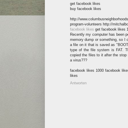
get facebook likes
buy facebook likes
http://www.columbusneighborhoods.o
program-volunteers http://mitchal
facebook likes
get facebook likes 
Recently my computer has been pop
memory dump or something, so I co
a file on it that is saved as "BOO
type of the file system is FAT. T
copied the files to it after the sto
a virus???
facebook likes 1000 facebook likes
likes
Antworten