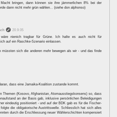
Macht bringen, dann können sie ihre jämmerlichen 8% bei der
rde dann nicht mehr grün wählen... (siehe don alphonso)
ach
20.9.05
äre nienich tragbar für Grüne. Ich halte es auch nicht für
sich auf ein Raschke-Szenario einlassen.
ion müssten sich die anderen mehr bewegen als wir - und das finde
 daran, dass eine Jamaika-Koalition zustande kommt.
nen Themen (Kosovo, Afghanistan, Atomausstiegskonsens) so, dass
naufstand an der Basis gab, inklusive persönlichen Beleidigungen
her eindeutig positioniert - und auf der BDK gab es für die Fischer-
folgte die obligatorische Austrittswelle. Schliesslich hat sich alles
 konnten durch die Erschliessung neuer Wählerschichten kompensiert