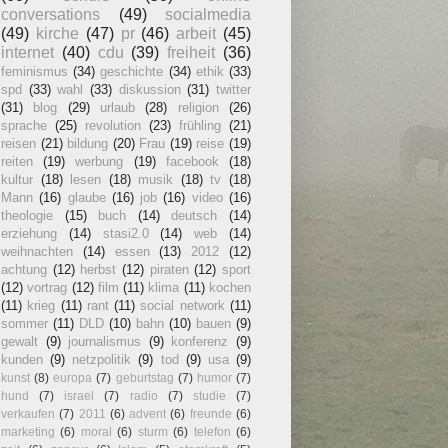
conversations
(49)
socialmedia
(49)
kirche
(47)
pr
(46)
arbeit
(45)
internet
(40)
cdu
(39)
freiheit
(36)
feminismus
(34)
geschichte
(34)
ethik
(33)
spd
(33)
wahl
(33)
diskussion
(31)
twitter
(31)
blog
(29)
urlaub
(28)
religion
(26)
sprache
(25)
revolution
(23)
frühling
(21)
reisen
(21)
bildung
(20)
Frau
(19)
reise
(19)
reiten
(19)
werbung
(19)
facebook
(18)
kultur
(18)
lesen
(18)
musik
(18)
tv
(18)
Mann
(16)
glaube
(16)
job
(16)
video
(16)
theologie
(15)
buch
(14)
deutsch
(14)
erziehung
(14)
stasi2.0
(14)
web
(14)
weihnachten
(14)
essen
(13)
2012
(12)
achtung
(12)
herbst
(12)
piraten
(12)
sport
(12)
vortrag
(12)
film
(11)
klima
(11)
kochen
(11)
krieg
(11)
rant
(11)
social network
(11)
sommer
(11)
DLD
(10)
bahn
(10)
bauen
(9)
gewalt
(9)
journalismus
(9)
konferenz
(9)
kunden
(9)
netzpolitik
(9)
tod
(9)
usa
(9)
kunst
(8)
europa
(7)
geburtstag
(7)
humor
(7)
hund
(7)
israel
(7)
radio
(7)
studie
(7)
verkaufen
(7)
2011
(6)
advent
(6)
freunde
(6)
marketing
(6)
moral
(6)
sturm
(6)
telefon
(6)