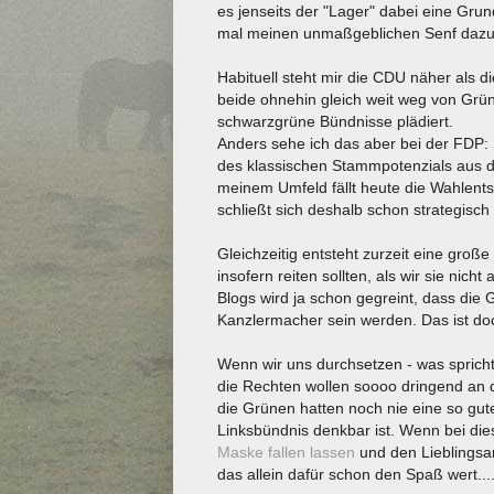
es jenseits der "Lager" dabei eine Grun
mal meinen unmaßgeblichen Senf dazu
Habituell steht mir die CDU näher als di
beide ohnehin gleich weit weg von Grü
schwarzgrüne Bündnisse plädiert.
Anders sehe ich das aber bei der FDP: 
des klassischen Stammpotenzials aus d
meinem Umfeld fällt heute die Wahlen
schließt sich deshalb schon strategisch
Gleichzeitig entsteht zurzeit eine gro
insofern reiten sollten, als wir sie ni
Blogs wird ja schon gegreint, dass die
Kanzlermacher sein werden. Das ist doch
Wenn wir uns durchsetzen - was spricht
die Rechten wollen soooo dringend an 
die Grünen hatten noch nie eine so gute
Linksbündnis denkbar ist. Wenn bei die
Maske fallen lassen
und den Lieblingsart
das allein dafür schon den Spaß wert...