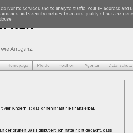
deliver its services and to analyze traffic. Your IP address and 
formance and security metrics to ensure quality of service, gen
abuse.
urnen
 wie Arroganz.
Homepage
Pferde
Heidhörn
Agentur
Datenschutz
it vier Kindern ist das ohnehin fast nie finanzierbar.
n der grünen Basis diskutiert. Ich hätte nicht gedacht, dass