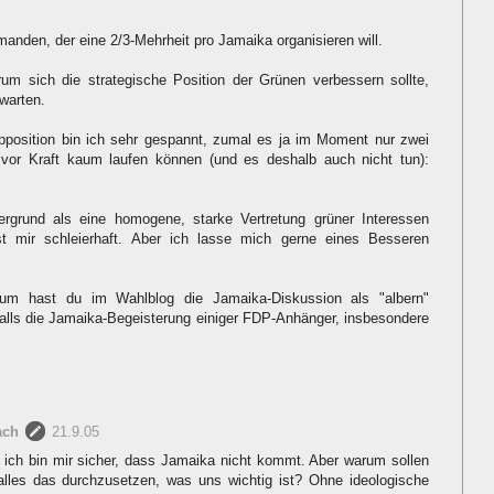
anden, der eine 2/3-Mehrheit pro Jamaika organisieren will.
rum sich die strategische Position der Grünen verbessern sollte,
warten.
Opposition bin ich sehr gespannt, zumal es ja im Moment nur zwei
ie vor Kraft kaum laufen können (und es deshalb auch nicht tun):
rgrund als eine homogene, starke Vertretung grüner Interessen
t mir schleierhaft. Aber ich lasse mich gerne eines Besseren
um hast du im Wahlblog die Jamaika-Diskussion als "albern"
falls die Jamaika-Begeisterung einiger FDP-Anhänger, insbesondere
ach
21.9.05
, ich bin mir sicher, dass Jamaika nicht kommt. Aber warum sollen
 alles das durchzusetzen, was uns wichtig ist? Ohne ideologische