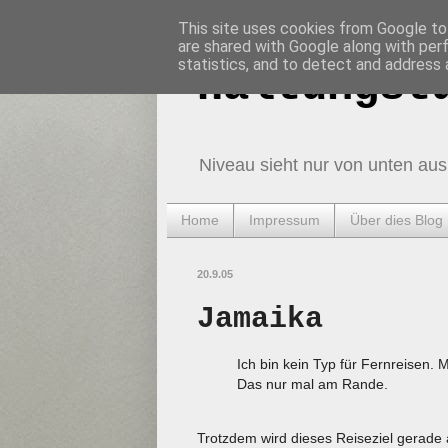
This site uses cookies from Google to 
are shared with Google along with per
statistics, and to detect and address 
Haltungst
Niveau sieht nur von unten aus
Home
Impressum
Über dies Blog
20.9.05
Jamaika
Ich bin kein Typ für Fernreisen. M
Das nur mal am Rande.
Trotzdem wird dieses Reiseziel gerade a