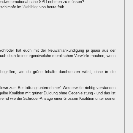
rgendwie emotional nahe SPD nehmen zu müssen?
eschimpfe im
Wahlblog
von heute früh...
 Schröder hat euch mit der Neuwahlankündigung ja quasi aus der
euch doch keiner irgendwelche moralischen Vorwürfe machen, wenn
.
egriffen, wie du grüne Inhalte durchsetzen willst, ohne in die
lown zum Bestattungsunternehmer" Westerwelle richtig verstanden
-gelbe Koalition mit grüner Duldung ohne Gegenleistung - und das ist
fremd wie die Schröder-Ansage einer Grossen Koalition unter seiner