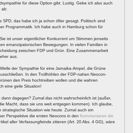
dsympathie für diese Option gibt. Lustig. Gebe ich also auch
 ab:
e SPD, das habe ich ja schon öfter gesagt. Politisch sind
ner Programmatik. Ich habe auch in Hamburg schon für
Sie ist unser eigentlicher Konkurrent um Stimmen jenseits
en emanzipatorischen Bewegungen. In vielen Familien in
tscheidung zwischen FDP und Grün. Eine Zusammenarbeit
 eher aus.
ße Welle der Sympathie für eine Jamaika-Ampel, die Grüne
cht ausschließen. In den Trollhöhlen der FDP-nahen Neocon-
 Grünen den Preis hochtreiben wollen und die wahren
 eine geile Situation!
 dann dagegen? Zumal das nicht wahrscheinlich ist (außer,
die Macht, dass sie uns weit entgegen kommen). Ich glaube,
 strategische Situation wie heute. Zumal auch ein
ser Perspektive die ersten Neocons in den
Kommentaren die
ikel aller Verfassungfeinde zitieren (Art. 20 Abs. 4 GG), wäre
.