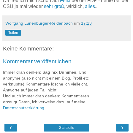
Da freu ich mich schon auf
Felix
bei der FDP - heute bei der
CSU ja mal wieder
sehr groß
, wirklich,
alles
...
Wolfgang Lünenbürger-Reidenbach
um
17:23
Teilen
Keine Kommentare:
Kommentar veröffentlichen
Immer dran denken:
Sag nix Dummes
. Und
anonyme (also nicht mit einem Blog, Profil etc
verknüpfte) Kommentare lösche ich vielleicht.
Antworte auf jeden Fall nicht.
Und auch immer dran denken: Kommentieren
erzeugt Daten, ich verweise dazu auf meine
Datenschutzerklärung
.
‹
›
Startseite