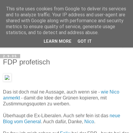
This site uses cookies from Google to deliver its services
Haltungsturnen
and to analyze traffic. Your IP address and user-agent are
shared with Google along with performance and security
metrics to ensure quality of service, generate usage
Niveau sieht nur von unten aus wie Arroganz.
statistics, and to detect and address abuse.
LEARN MORE
GOT IT
▼
2.9.05
FDP profetisch
Das ist doch mal ne Aussage, auch wenn sie -
wie Nico
anmerkt
- damit die Idee der Grünen kopieren, mit
Zustimmungsquoten zu werben.
Überhaupt die Ex-Liberalen. Auch sehr fein ist das
neue
Blog vom General
. Auch dafür, Danke,
Nico
.