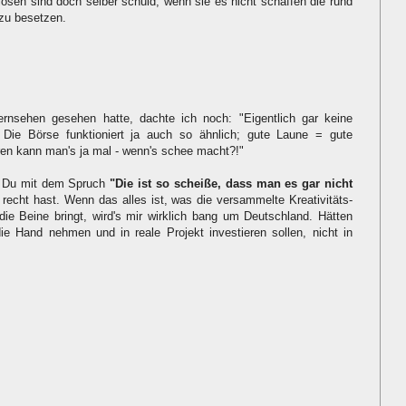
tslosen sind doch selber schuld, wenn sie es nicht schaffen die rund
 zu besetzen.
rnsehen gesehen hatte, dachte ich noch: "Eigentlich gar keine
Die Börse funktioniert ja auch so ähnlich; gute Laune = gute
en kann man's ja mal - wenn's schee macht?!"
ss Du mit dem Spruch
"Die ist so scheiße, dass man es gar nicht
 recht hast. Wenn das alles ist, was die versammelte Kreativitäts-
die Beine bringt, wird's mir wirklich bang um Deutschland. Hätten
die Hand nehmen und in reale Projekt investieren sollen, nicht in