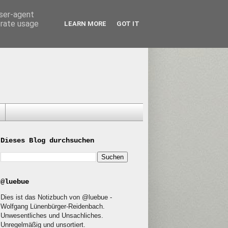
user-agent
erate usage
LEARN MORE
GOT IT
Dieses Blog durchsuchen
@luebue
Dies ist das Notizbuch von @luebue -
Wolfgang Lünenbürger-Reidenbach.
Unwesentliches und Unsachliches.
Unregelmäßig und unsortiert.