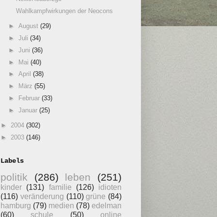
Wahlkampfwirkungen der Neocons
►
August
(29)
►
Juli
(34)
►
Juni
(36)
►
Mai
(40)
►
April
(38)
►
März
(55)
►
Februar
(33)
►
Januar
(25)
►
2004
(302)
►
2003
(146)
Labels
politik
(286)
leben
(251)
kinder
(131)
familie
(126)
idioten
(116)
veränderung
(110)
grüne
(84)
hamburg
(79)
medien
(78)
edelman
(60)
schule
(50)
online