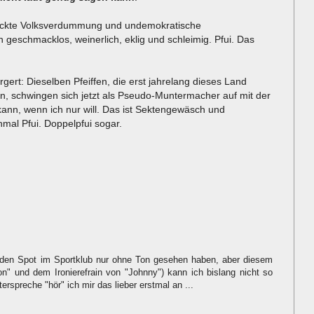
knackte Volksverdummung und undemokratische
h geschmacklos, weinerlich, eklig und schleimig. Pfui. Das
ert: Dieselben Pfeiffen, die erst jahrelang dieses Land
n, schwingen sich jetzt als Pseudo-Muntermacher auf mit der
kann, wenn ich nur will. Das ist Sektengewäsch und
al Pfui. Doppelpfui sogar.
ch den Spot im Sportklub nur ohne Ton gesehen haben, aber diesem
n" und dem Ironierefrain von "Johnny") kann ich bislang nicht so
terspreche "hör" ich mir das lieber erstmal an ...