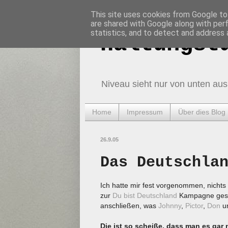
This site uses cookies from Google to 
are shared with Google along with per
statistics, and to detect and address 
Haltungst
Niveau sieht nur von unten aus
Home
Impressum
Über dies Blog
26.9.05
Das Deutschla
Ich hatte mir fest vorgenommen, nicht
zur
Du bist Deutschland
Kampagne gese
anschließen, was
Johnny
,
Pictor
,
Don
u
Die ist so scheiße, dass man es gar