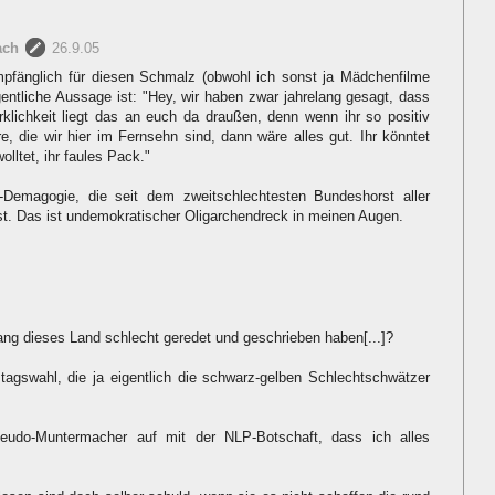
ach
26.9.05
empfänglich für diesen Schmalz (obwohl ich sonst ja Mädchenfilme
ntliche Aussage ist: "Hey, wir haben zwar jahrelang gesagt, dass
irklichkeit liegt das an euch da draußen, denn wenn ihr so positiv
e, die wir hier im Fernsehn sind, dann wäre alles gut. Ihr könntet
olltet, ihr faules Pack."
Demagogie, die seit dem zweitschlechtesten Bundeshorst aller
ist. Das ist undemokratischer Oligarchendreck in meinen Augen.
elang dieses Land schlecht geredet und geschrieben haben[...]?
tagswahl, die ja eigentlich die schwarz-gelben Schlechtschwätzer
Pseudo-Muntermacher auf mit der NLP-Botschaft, dass ich alles