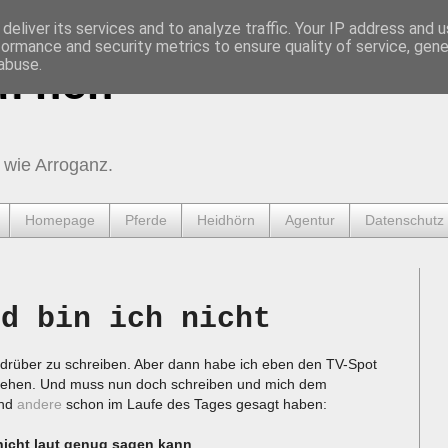
deliver its services and to analyze traffic. Your IP address and 
formance and security metrics to ensure quality of service, gen
abuse.
urnen
 wie Arroganz.
Homepage
Pferde
Heidhörn
Agentur
Datenschutz
nd bin ich nicht
s drüber zu schreiben. Aber dann habe ich eben den TV-Spot
hen. Und muss nun doch schreiben und mich dem
nd
andere
schon im Laufe des Tages gesagt haben:
 nicht laut genug sagen kann
.