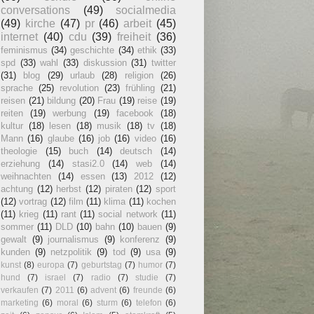
conversations
(49)
socialmedia
(49)
kirche
(47)
pr
(46)
arbeit
(45)
internet
(40)
cdu
(39)
freiheit
(36)
feminismus
(34)
geschichte
(34)
ethik
(33)
spd
(33)
wahl
(33)
diskussion
(31)
twitter
(31)
blog
(29)
urlaub
(28)
religion
(26)
sprache
(25)
revolution
(23)
frühling
(21)
reisen
(21)
bildung
(20)
Frau
(19)
reise
(19)
reiten
(19)
werbung
(19)
facebook
(18)
kultur
(18)
lesen
(18)
musik
(18)
tv
(18)
Mann
(16)
glaube
(16)
job
(16)
video
(16)
theologie
(15)
buch
(14)
deutsch
(14)
erziehung
(14)
stasi2.0
(14)
web
(14)
weihnachten
(14)
essen
(13)
2012
(12)
achtung
(12)
herbst
(12)
piraten
(12)
sport
(12)
vortrag
(12)
film
(11)
klima
(11)
kochen
(11)
krieg
(11)
rant
(11)
social network
(11)
sommer
(11)
DLD
(10)
bahn
(10)
bauen
(9)
gewalt
(9)
journalismus
(9)
konferenz
(9)
kunden
(9)
netzpolitik
(9)
tod
(9)
usa
(9)
kunst
(8)
europa
(7)
geburtstag
(7)
humor
(7)
hund
(7)
israel
(7)
radio
(7)
studie
(7)
verkaufen
(7)
2011
(6)
advent
(6)
freunde
(6)
marketing
(6)
moral
(6)
sturm
(6)
telefon
(6)