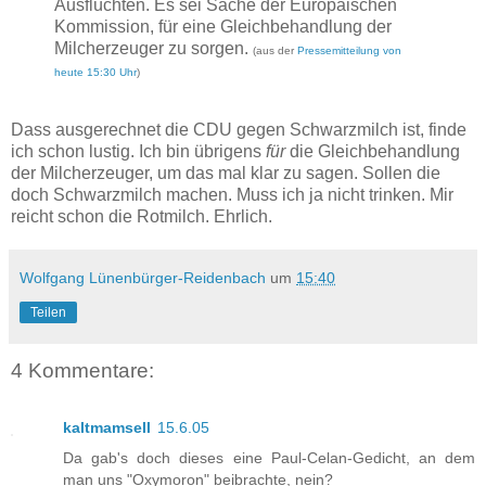
Ausflüchten. Es sei Sache der Europäischen
Kommission, für eine Gleichbehandlung der
Milcherzeuger zu sorgen.
(aus der
Pressemitteilung von
heute 15:30 Uhr
)
Dass ausgerechnet die CDU gegen Schwarzmilch ist, finde
ich schon lustig. Ich bin übrigens
für
die Gleichbehandlung
der Milcherzeuger, um das mal klar zu sagen. Sollen die
doch Schwarzmilch machen. Muss ich ja nicht trinken. Mir
reicht schon die Rotmilch. Ehrlich.
Wolfgang Lünenbürger-Reidenbach
um
15:40
Teilen
4 Kommentare:
kaltmamsell
15.6.05
Da gab's doch dieses eine Paul-Celan-Gedicht, an dem
man uns "Oxymoron" beibrachte, nein?