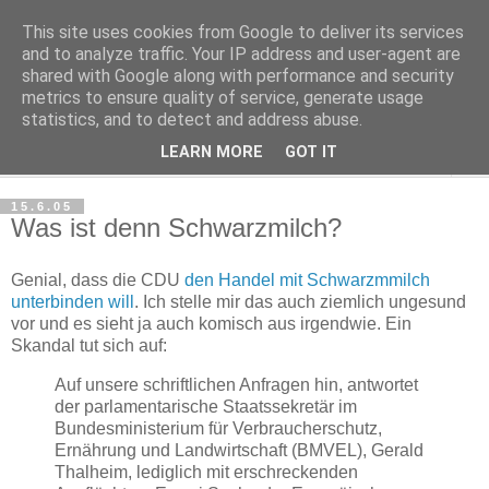
This site uses cookies from Google to deliver its services
Haltungsturnen
and to analyze traffic. Your IP address and user-agent are
shared with Google along with performance and security
metrics to ensure quality of service, generate usage
Niveau sieht nur von unten aus wie Arroganz.
statistics, and to detect and address abuse.
LEARN MORE
GOT IT
▼
15.6.05
Was ist denn Schwarzmilch?
Genial, dass die CDU
den Handel mit Schwarzmmilch
unterbinden will
. Ich stelle mir das auch ziemlich ungesund
vor und es sieht ja auch komisch aus irgendwie. Ein
Skandal tut sich auf:
Auf unsere schriftlichen Anfragen hin, antwortet
der parlamentarische Staatssekretär im
Bundesministerium für Verbraucherschutz,
Ernährung und Landwirtschaft (BMVEL), Gerald
Thalheim, lediglich mit erschreckenden