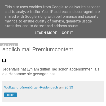
This site uses cookies from Google to deliver its services
Haltungsturnen
and to analyze traffic. Your IP address and user-agent are
shared with Google along with performance and security
metrics to ensure quality of service, generate usage
Niveau sieht nur von unten aus wie Arroganz.
statistics, and to detect and address abuse.
LEARN MORE
GOT IT
▼
21.6.05
endlich mal Premiumcontent
Jedenfalls hat Lyn am dritten Tag schon abgenommen, als
die Hebamme sie gewogen hat...
Wolfgang Lünenbürger-Reidenbach
um
20:39
Teilen