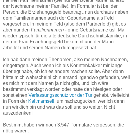
meinen Familiennamen (der nur der zweite Name ist, also
der Nachname meiner Familie). Im Formular ist bei der
Person, die Erziehungsgeld beantragt, nun durchaus neben
dem Familiennamen auch der Geburtsname als Feld
vorgesehen. In meinem Feld (also dem Partnerfeld) gibt es
aber nur den
Familiennamen
- ohne Geburtsname usf. Mal
wieder typisch für die alte deutsche Durchschnittsfamilie, in
der die Frau Erziehungsgeld bekommt und der Mann
arbeitet und seinen Namen durchgesetzt hat.
Ich hab dann meinen Ehenamen, also meinen Nachnamen,
eingetragen. Auch wenn ich als Korintenkakker mir lange
überlegt habe, ob ich es anders machen sollte. Aber dann
hätte mich wahrscheinlich niemand irgendwo gefunden, weil
es mich mit dem Namen ja nicht gibt, und ich wäre
bestimmmt verklagt worden oder hätte den hiesigen oder
sonst einen
Verfassungsschutz vor der Tür
gehabt, vielleicht
in Form der
Kaltmamsell
, um nachzugucken, wer ich denn
nun wirklich bin und was das soll und so weiter. Nicht
auszudenken!
Bestimmt haben wir noch 3.547 Formulare vergessen, die
nötig wären.