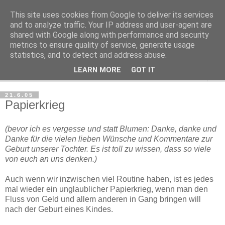
This site uses cookies from Google to deliver its services
Haltungsturnen
and to analyze traffic. Your IP address and user-agent are
shared with Google along with performance and security
metrics to ensure quality of service, generate usage
Niveau sieht nur von unten aus wie Arroganz.
statistics, and to detect and address abuse.
LEARN MORE
GOT IT
▼
21.6.05
Papierkrieg
(bevor ich es vergesse und statt Blumen: Danke, danke und
Danke für die vielen lieben Wünsche und Kommentare zur
Geburt unserer Tochter. Es ist toll zu wissen, dass so viele
von euch an uns denken.)
Auch wenn wir inzwischen viel Routine haben, ist es jedes
mal wieder ein unglaublicher Papierkrieg, wenn man den
Fluss von Geld und allem anderen in Gang bringen will
nach der Geburt eines Kindes.