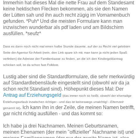
Immerhin hat dieses Mal die nette Frau auf dem Standesamt
keine hektischen Flecken bekommen, als sie den Namen
der Lütten sah und ihn auch recht zügig im Vornamenbuch
gefunden. *Puh* Und die meisten Formulare kann man
inzwischen wunderbar als pdf laden und am Bildschirm
ausfüllen. *seufz*
Dass es dann noch nicht mal einen halbe Stunde dauerte, auf der zu Recht viel gelobten
Seite der Agentur für Arbeit (nein, den Link spare ich mir, man kann ja nicht jeden Spaß
verlinken) die Adresse der Familienkasse zu finden, an die ich den Kindergeldantrag
schicken soll, ist da schon fast Folklore.
Lustig aber sind die Standardformulare, die sehr merkwürdig
auf Standardlebensläufe eingestellt sind (obwohl wir da ja
schon recht Standard sind). Höhepunkt dieses Mal: Der
Antrag auf Erziehungsgeld
(das immer noch so heißt, obwohl der ehemalige
Erziehungsurlaub inzwischen richtiger - und das ist keineswegs unwichtig! -
Elternzeit
. Ich kann ihn in der Zeile, die meinen Namen betrifft,
genannt ist)
gar nicht richtig ausfüllen - und das kommt so:
Ich habe ja drei Nachnamen. Meinen Geburtsnamen,
meinen Ehenamen (der mein "offizieller" Nachname ist) und