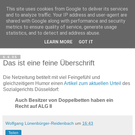
This site uses cookies from Google to deliver its services
Haltungsturnen
and to analyze traffic. Your IP address and user-agent are
shared with Google along with performance and security
metrics to ensure quality of service, generate usage
Niveau sieht nur von unten aus wie Arroganz.
statistics, and to detect and address abuse.
LEARN MORE
GOT IT
▼
6.6.05
Das ist eine feine Überschrift
Die Netzeitung betitelt mit viel Feingefühl und
gleichzeitigem Humor einen
Artikel zum aktuellen Urteil
des
Sozialgerichts Düsseldorf:
Auch Besitzer von Doppelbetten haben ein
Recht auf ALG II
Wolfgang Lünenbürger-Reidenbach
um
16:43
Teilen