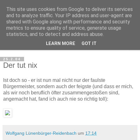
This site uses cookies from Google to deliver its services
Haltungsturnen
and to analyze traffic. Your IP address and user-agent are
shared with Google along with performance and security
metrics to ensure quality of service, generate usage
Niveau sieht nur von unten aus wie Arroganz.
statistics, and to detect and address abuse.
LEARN MORE
GOT IT
▼
25.2.04
Der tut nix
Ist doch so - er ist nun mal nicht nur der faulste
Bürgermeister, sondern auch der feigste (und dass er mich,
als wir noch beruflich öfter zusammengestoßen sind,
angemacht hat, fand ich auch nie so richtig toll):
Wolfgang Lünenbürger-Reidenbach
um
17:14