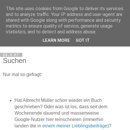
This site uses cookies from Google to deliver its services
Haltungsturnen
and to analyze traffic. Your IP address and user-agent are
shared with Google along with performance and security
metrics to ensure quality of service, generate usage
Niveau sieht nur von unten aus wie Arroganz.
statistics, and to detect and address abuse.
LEARN MORE
GOT IT
▼
26.3.07
Suchen
Nur mal so gefragt:
Hat Albrecht Müller schon wieder ein Buch
geschrieben? Oder was ist los, dass seit dem
Wochenende dauernd und massenweise
Google-Nutzer hier reinschneien (immerhin
landen die in
einem meiner Lieblingsbeiträge
)?