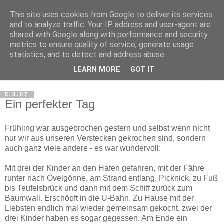
This site uses cookies from Google to deliver its services
Haltungsturnen
and to analyze traffic. Your IP address and user-agent are
shared with Google along with performance and security
metrics to ensure quality of service, generate usage
Niveau sieht nur von unten aus wie Arroganz.
statistics, and to detect and address abuse.
LEARN MORE
GOT IT
▼
5.3.07
Ein perfekter Tag
Frühling war ausgebrochen gestern und selbst wenn nicht
nur wir aus unseren Verstecken gekrochen sind, sondern
auch ganz viele andere - es war wundervoll:
Mit drei der Kinder an den Hafen gefahren, mit der Fähre
runter nach Övelgönne, am Strand entlang, Picknick, zu Fuß
bis Teufelsbrück und dann mit dem Schiff zurück zum
Baumwall. Erschöpft in die U-Bahn. Zu Hause mit der
Liebsten endlich mal wieder gemeinsam gekocht, zwei der
drei Kinder haben es sogar gegessen. Am Ende ein