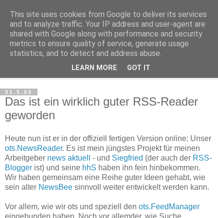
This site uses cookies from Google to deliver its services
Haltungsturnen
and to analyze traffic. Your IP address and user-agent are
shared with Google along with performance and security
metrics to ensure quality of service, generate usage
Niveau sieht nur von unten aus wie Arroganz.
statistics, and to detect and address abuse.
LEARN MORE
GOT IT
▼
31.5.05
Das ist ein wirklich guter RSS-Reader
geworden
Heute nun ist er in der offiziell fertigen Version online: Unser
ots.NewsReader
. Es ist mein jüngstes Projekt für meinen
Arbeitgeber
news aktuell
- und
Siegfried
(der auch der
RSS-
Blogger
ist) und seine
hhS
haben ihn fein hinbekommen.
Wir haben gemeinsam eine Reihe guter Ideen gehabt, wie
sein alter
NewsBee
sinnvoll weiter entwickelt werden kann.
Vor allem, wie wir ots und speziell den
ots.FeedManager
eingebunden haben. Noch vor allemder, wie Suche,