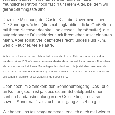
freundlicher Patron noch fast in unserem Alter, bei dem wir
gerne Stammgäste sind.
Dazu die Mischung der Gäste. Klar, die Unvermeidlichen.
Die Zonengewächse (diesmal unglaublich dicke Großeltern
mit ihrem Nachwendeenkel und dessen Urgroßmutter), die
aufgedonnerte Düsseldorferin mit ihrem eher unscheinbaren
Mann. Aber sonst: Viel gepflegtes recht junges Publikum,
wenig Raucher, viele Paare.
Wobei mir mal wieder schmerzlich auffällt, dass ich eher bei Mittzwanzigern, die in den
wunderschönen Frühstücksraum kommen, denke, dass das welche in unserem Alter wären,
als bei den viel zahlreicheren Mittdreißigern bis Vierzigern, die ja viel eher unser Alter sind.
Ich glaub, ich fühl mich irgendwie jünger, obwohl mich B zu Recht darauf hinwies, dass wir
bitteschön im Sommer unser viertes Kinde bekommen...
Eben noch im Standkorb den Sonnenuntergang. Das Tolle
an Kühlungsborn ist ja, dass es am Scheitelpunkt einer
sanften Landausbuchtung in der Ostsee liegt - es also
sowohl Sonnenauf- als auch -untergang zu sehen gibt.
Wir haben uns fest vorgenommen, endlich auch mal wieder