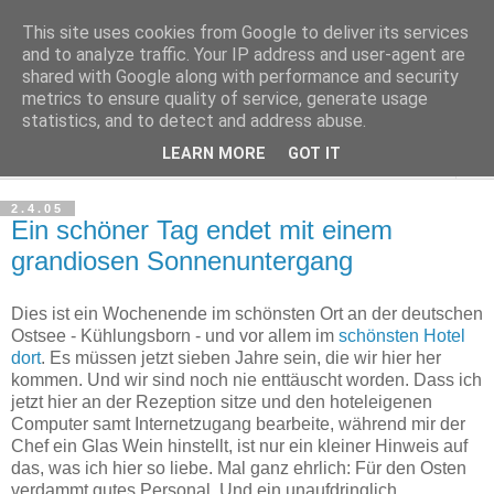
This site uses cookies from Google to deliver its services
Haltungsturnen
and to analyze traffic. Your IP address and user-agent are
shared with Google along with performance and security
metrics to ensure quality of service, generate usage
Niveau sieht nur von unten aus wie Arroganz.
statistics, and to detect and address abuse.
LEARN MORE
GOT IT
▼
2.4.05
Ein schöner Tag endet mit einem
grandiosen Sonnenuntergang
Dies ist ein Wochenende im schönsten Ort an der deutschen
Ostsee - Kühlungsborn - und vor allem im
schönsten Hotel
dort
. Es müssen jetzt sieben Jahre sein, die wir hier her
kommen. Und wir sind noch nie enttäuscht worden. Dass ich
jetzt hier an der Rezeption sitze und den hoteleigenen
Computer samt Internetzugang bearbeite, während mir der
Chef ein Glas Wein hinstellt, ist nur ein kleiner Hinweis auf
das, was ich hier so liebe. Mal ganz ehrlich: Für den Osten
verdammt gutes Personal. Und ein unaufdringlich