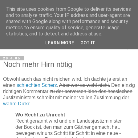
This site uses cookies from Google to deliver its services
Haltungsturnen
and to analyze traffic. Your IP address and user-agent are
shared with Google along with performance and security
metrics to ensure quality of service, generate usage
Niveau sieht nur von unten aus wie Arroganz.
statistics, and to detect and address abuse.
LEARN MORE
GOT IT
▼
28.4.05
Noch mehr Hirn nötig
Obwohl auch das nicht reichen wird. Ich dachte ja erst an
einen
schlechten Scherz
.
Aber war es wohl nicht.
Den einzig
richtigen Kommentar
zu der perversen Idee des hessischen
Justizministers
schreibt mit meiner vollen Zustimmung der
wahre Dicki
:
Wo Recht zu Unrecht
Recht genannt wird und ein Landesjustizminister
der Bock ist, den man zum Gärtner gemacht hat,
bewegen wir uns Schritt für Schritt in eine neue -