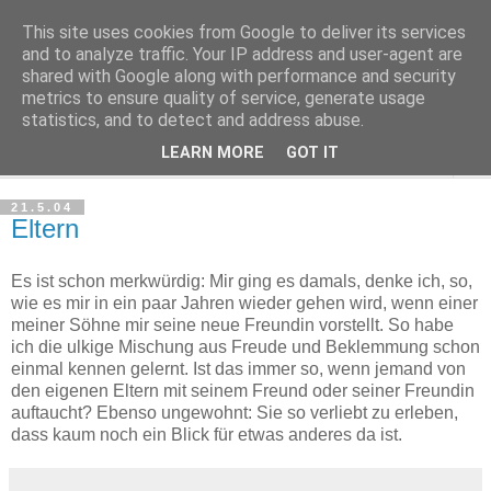
This site uses cookies from Google to deliver its services
Haltungsturnen
and to analyze traffic. Your IP address and user-agent are
shared with Google along with performance and security
metrics to ensure quality of service, generate usage
Niveau sieht nur von unten aus wie Arroganz.
statistics, and to detect and address abuse.
LEARN MORE
GOT IT
▼
21.5.04
Eltern
Es ist schon merkwürdig: Mir ging es damals, denke ich, so,
wie es mir in ein paar Jahren wieder gehen wird, wenn einer
meiner Söhne mir seine neue Freundin vorstellt. So habe
ich die ulkige Mischung aus Freude und Beklemmung schon
einmal kennen gelernt. Ist das immer so, wenn jemand von
den eigenen Eltern mit seinem Freund oder seiner Freundin
auftaucht? Ebenso ungewohnt: Sie so verliebt zu erleben,
dass kaum noch ein Blick für etwas anderes da ist.