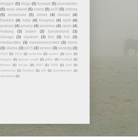
bloggen
(5)
blogs
(5)
fussball
(5)
journalisten
(5)
news aktuell
(5)
ostern
(5)
pr20
(5)
zeitung
(5)
zensursula
(5)
armee
(4)
damals
(4)
frankfurt
(4)
hotel
(4)
kongress
(4)
kyrill
(4)
podcast
(4)
privacy
(4)
sexismus
(4)
spam
(4)
Haltung
(3)
braten
(3)
bundeshorst
(3)
chicago
(3)
cluetrain
(3)
fest
(3)
hsv
(3)
mediacoffee
(3)
meedchencontent
(3)
nerds
(3)
obama
(3)
pr0.5
(3)
service
(3)
venedig
(3)
2010
(2)
2013
(2)
aufschrei
(2)
austen
(2)
büro
(2)
dingens
(2)
german angst
(2)
grillen
(2)
handball
(2)
literatur
(2)
mccain
(2)
2007
(1)
2008
(1)
brief
(1)
community
(1)
finnland
(1)
pfft
(1)
skandinavien
(1)
wandsbek
(1)