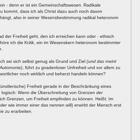
in - denn er ist ein Gemeinschaftswesen. Radikale
zu kommt, dass ich als Christ dazu auch noch davon
hängt, also in seiner Wesensbestimmung radikal heteronom
der Freiheit geht, den ich erreichen kann oder - ethisch
höre ich die Kritik, ein im Wesenskern heteronom bestimmter
h.
sch sei sich selbst genug als Grund und Ziel
(und das meint
 Automonie)
, führt zu gnadenloser Unfreiheit und vor allem zu
twortlicher noch wirklich und beherzt handeln können?
(künstlerische) Freiheit gerade in der Beschränkung eines
ch logisch: Wenn die Überschreitung von Grenzen
der
he ich Grenzen, um Freiheit empfinden zu können. Heißt: Im
er wie immer einer das nennen will) erwirbt der Mensch erst
ie zu erarbeiten.