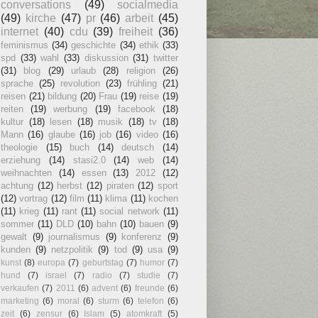
conversations
(49)
socialmedia
(49)
kirche
(47)
pr
(46)
arbeit
(45)
internet
(40)
cdu
(39)
freiheit
(36)
feminismus
(34)
geschichte
(34)
ethik
(33)
spd
(33)
wahl
(33)
diskussion
(31)
twitter
(31)
blog
(29)
urlaub
(28)
religion
(26)
sprache
(25)
revolution
(23)
frühling
(21)
reisen
(21)
bildung
(20)
Frau
(19)
reise
(19)
reiten
(19)
werbung
(19)
facebook
(18)
kultur
(18)
lesen
(18)
musik
(18)
tv
(18)
Mann
(16)
glaube
(16)
job
(16)
video
(16)
theologie
(15)
buch
(14)
deutsch
(14)
erziehung
(14)
stasi2.0
(14)
web
(14)
weihnachten
(14)
essen
(13)
2012
(12)
achtung
(12)
herbst
(12)
piraten
(12)
sport
(12)
vortrag
(12)
film
(11)
klima
(11)
kochen
(11)
krieg
(11)
rant
(11)
social network
(11)
sommer
(11)
DLD
(10)
bahn
(10)
bauen
(9)
gewalt
(9)
journalismus
(9)
konferenz
(9)
kunden
(9)
netzpolitik
(9)
tod
(9)
usa
(9)
kunst
(8)
europa
(7)
geburtstag
(7)
humor
(7)
hund
(7)
israel
(7)
radio
(7)
studie
(7)
verkaufen
(7)
2011
(6)
advent
(6)
freunde
(6)
marketing
(6)
moral
(6)
sturm
(6)
telefon
(6)
zeit
(6)
zensur
(6)
Islam
(5)
atomkraft
(5)