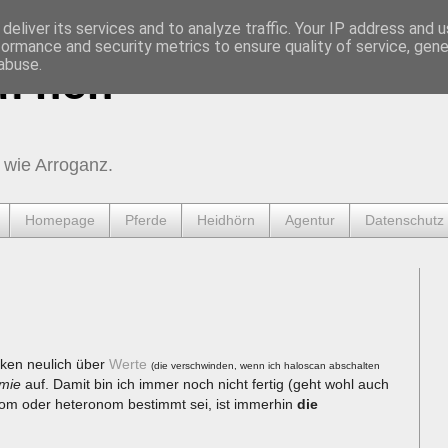
deliver its services and to analyze traffic. Your IP address and 
formance and security metrics to ensure quality of service, gen
abuse.
urnen
 wie Arroganz.
Homepage
Pferde
Heidhörn
Agentur
Datenschutz
ken neulich über
Werte
(die verschwinden, wenn ich haloscan abschalten
mie
auf. Damit bin ich immer noch nicht fertig (geht wohl auch
m oder heteronom bestimmt sei, ist immerhin
die