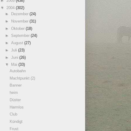
►
2005
(438)
▼
2004
(302)
►
Dezember
(24)
►
November
(31)
►
Oktober
(18)
►
September
(24)
►
August
(27)
►
Juli
(23)
►
Juni
(26)
▼
Mai
(33)
Autobahn
Machtpunkt (2)
Banner
heim
Düster
Harmlos
Club
Kündigt
Frust