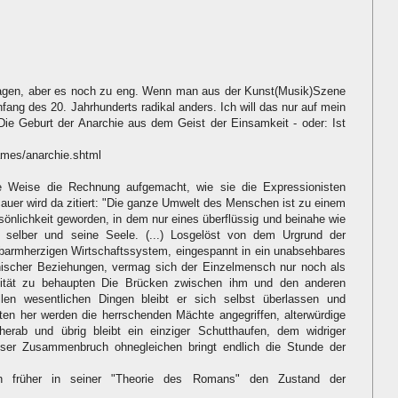
 sagen, aber es noch zu eng. Wenn man aus der Kunst(Musik)Szene
nfang des 20. Jahrhunderts radikal anders. Ich will das nur auf mein
Die Geburt der Anarchie aus dem Geist der Einsamkeit - oder: Ist
rames/anarchie.shtml
te Weise die Rechnung aufgemacht, wie sie die Expressionisten
cauer wird da zitiert: "Die ganze Umwelt des Menschen ist zu einem
önlichkeit geworden, in dem nur eines überflüssig und beinahe wie
h selber und seine Seele. (...) Losgelöst von dem Urgrund der
barmherzigen Wirtschaftssystem, eingespannt in ein unabsehbares
hnischer Beziehungen, vermag sich der Einzelmensch nur noch als
ualität zu behaupten Die Brücken zwischen ihm und den anderen
len wesentlichen Dingen bleibt er sich selbst überlassen und
eiten her werden die herrschenden Mächte angegriffen, alterwürdige
erab und übrig bleibt ein einziger Schutthaufen, dem widriger
eser Zusammenbruch ohnegleichen bringt endlich die Stunde der
 früher in seiner "Theorie des Romans" den Zustand der