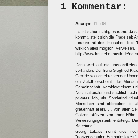
1 Kommentar:
Anonym
11.5.04
Es ist schon richtig, was Sie da
kommt, stellt sich die Frage seit A
Feature mit dem hübschen Titel "
wirklich alles möglich" verweisen.
http://www.kritische-musik.de/nof
Darin wird auf die umständlichs
vorfanden. Der frühe Siegfried Kra
Gebilde von erschreckender Unpers
ein Zufall erscheint: der Mensc
Gemeinschaft, versklavt einem un
Netz nationaler und sachlich-tec
privates Ich, als Sonderindivid
Menschen sind abbrochen, in al
grauenhaft allein. ... Von allen S
Götzen stürzen von ihrer Höhe h
Verwesungsgestank entsteigt. Di
Befreiung."
Georg Lukacs nennt dies noch
"tranzendentalen Heimatlosigkeit."