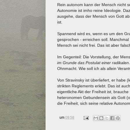
Rein autonom kann der Mensch nicht se
Autonomie ist imho reine Ideologie. Da
ausgehe, dass der Mensch von Gott ab
ist.
Spannend wird es, wenn es um den Grad 
gesprochen - erreichen soll. Manchmal 
Mensch sei nicht frei. Das ist aber falsc
Im Gegenteil: Die Vorstellung, der Men
im Grunde das Postulat einer radikalen
Ohnmacht. Wie soll ich als allein Veran
Von Stravinsky ist überliefert, er habe 
strikten Reglements erlebt. Das ist au
eigentliche Akt der Freiheit ist, brauc
heteronomen Gebundensein als Gott (od
die Freiheit, sich seine relative Autonom
um
09:58