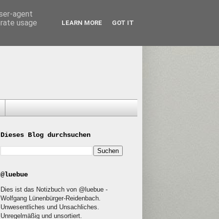
user-agent
erate usage
LEARN MORE
GOT IT
Dieses Blog durchsuchen
@luebue
Dies ist das Notizbuch von @luebue -
Wolfgang Lünenbürger-Reidenbach.
Unwesentliches und Unsachliches.
Unregelmäßig und unsortiert.