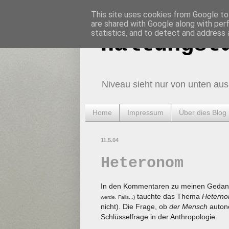
This site uses cookies from Google to 
are shared with Google along with per
statistics, and to detect and address 
Haltungst
Niveau sieht nur von unten aus
Home
Impressum
Über dies Blog
11.5.04
Heteronom
In den Kommentaren zu meinen Gedan
tauchte das Thema
Heterno
werde. Falls...)
nicht). Die Frage, ob
der Mensch
autono
Schlüsselfrage in der Anthropologie.