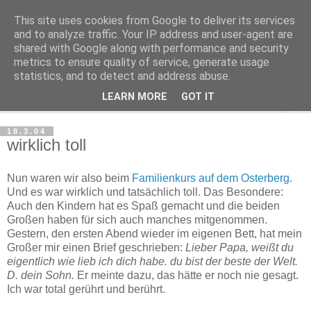
This site uses cookies from Google to deliver its services
Haltungsturnen
and to analyze traffic. Your IP address and user-agent are
shared with Google along with performance and security
metrics to ensure quality of service, generate usage
Niveau sieht nur von unten aus wie Arroganz.
statistics, and to detect and address abuse.
LEARN MORE
GOT IT
▼
18.3.04
wirklich toll
Nun waren wir also beim
Familienkurs auf dem Osterberg
.
Und es war wirklich und tatsächlich toll. Das Besondere:
Auch den Kindern hat es Spaß gemacht und die beiden
Großen haben für sich auch manches mitgenommen.
Gestern, den ersten Abend wieder im eigenen Bett, hat mein
Großer mir einen Brief geschrieben:
Lieber Papa, weißt du
eigentlich wie lieb ich dich habe. du bist der beste der Welt.
D. dein Sohn.
Er meinte dazu, das hätte er noch nie gesagt.
Ich war total gerührt und berührt.