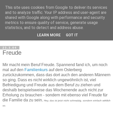
This site uses cookies from Google to deliver its services
Haltungsturnen
and to analyze traffic. Your IP address and user-agent are
shared with Google along with performance and security
metrics to ensure quality of service, generate usage
Niveau sieht nur von unten aus wie Arroganz.
statistics, and to detect and address abuse.
LEARN MORE
GOT IT
▼
23.3.04
Freude
Mir macht mein Beruf Freude. Spannend fand ich, um noch
mal auf den
Familienkurs
auf dem Osterberg
zurückzukommen, dass das dort auch den anderen Männern
so ging. Dass es nicht wirklich ungewöhnlich ist, viel
Befriedigung und Freude aus dem Beruf zu ziehen und
deshalb beispielsweise das Wochenende auch nicht zur
Erholung zu brauchen - sondern mit ebenso viel Freude für
die Familie da zu sein.
Hey, das ist jetzt nicht schmalzig, sondern einfach wirklich
so.