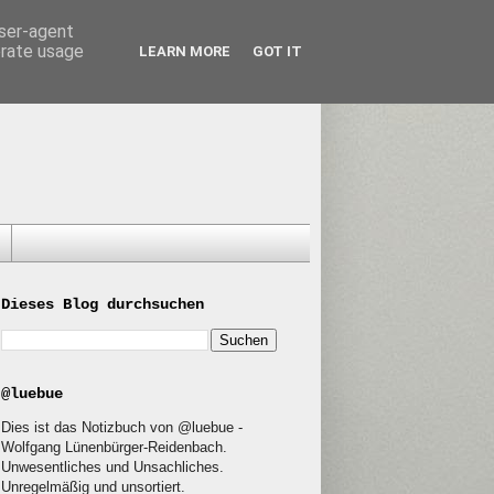
user-agent
erate usage
LEARN MORE
GOT IT
Dieses Blog durchsuchen
@luebue
Dies ist das Notizbuch von @luebue -
Wolfgang Lünenbürger-Reidenbach.
Unwesentliches und Unsachliches.
Unregelmäßig und unsortiert.