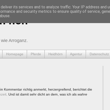
deliver its services and to analyze traffic. Your IP address and 
formance and security metrics to ensure quality of service, gen
abuse.
urnen
 wie Arroganz.
Homepage
Pferde
Heidhörn
Agentur
Datenschutz
in Kommentar richtig anmerkt, herzergreifend, berichtet die
zeit
. Und ist damit sehr dicht an dem, was ich als
wahre