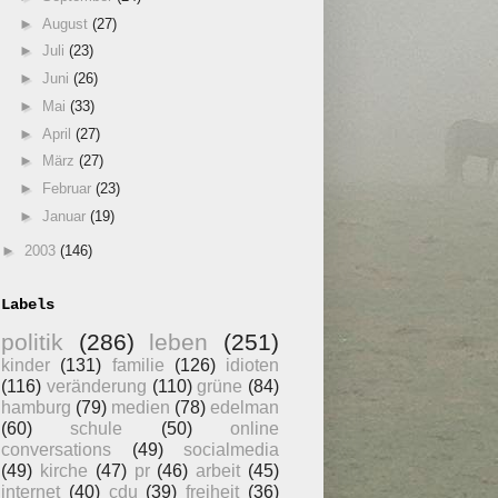
►
August
(27)
►
Juli
(23)
►
Juni
(26)
►
Mai
(33)
►
April
(27)
►
März
(27)
►
Februar
(23)
►
Januar
(19)
►
2003
(146)
Labels
politik
(286)
leben
(251)
kinder
(131)
familie
(126)
idioten
(116)
veränderung
(110)
grüne
(84)
hamburg
(79)
medien
(78)
edelman
(60)
schule
(50)
online
conversations
(49)
socialmedia
(49)
kirche
(47)
pr
(46)
arbeit
(45)
internet
(40)
cdu
(39)
freiheit
(36)