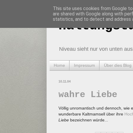
This site uses cookies from Google to 
are shared with Google along with per
statistics, and to detect and address 
Haltungst
Niveau sieht nur von unten aus
Home
Impressum
Über dies Blog
10.11.04
wahre Liebe
Völlig unromantisch und dennoch, wie e
wunderbare Kaltmamsell über ihre
Hoch
Liebe
bezeichnen würde...