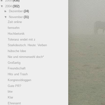
►
2005
(438)
▼
2004
(302)
►
Dezember
(24)
▼
November
(31)
Zeit online
fernsehn
Hochbetonik
Toleranz endet mit z
Starkdeutsch. Heute: Verben
hübsche Idee
Nie und nimmerwohl doch*
Großartig
Freundschaft
Hits und Trash
Kongressbloggen
Gute PR?
btw
Klar
Ehrenamt