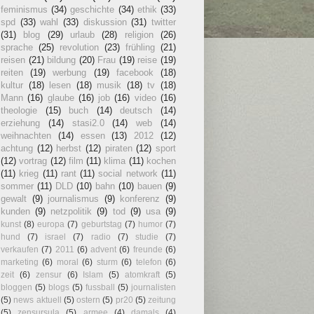
feminismus
(34)
geschichte
(34)
ethik
(33)
spd
(33)
wahl
(33)
diskussion
(31)
twitter
(31)
blog
(29)
urlaub
(28)
religion
(26)
sprache
(25)
revolution
(23)
frühling
(21)
reisen
(21)
bildung
(20)
Frau
(19)
reise
(19)
reiten
(19)
werbung
(19)
facebook
(18)
kultur
(18)
lesen
(18)
musik
(18)
tv
(18)
Mann
(16)
glaube
(16)
job
(16)
video
(16)
theologie
(15)
buch
(14)
deutsch
(14)
erziehung
(14)
stasi2.0
(14)
web
(14)
weihnachten
(14)
essen
(13)
2012
(12)
achtung
(12)
herbst
(12)
piraten
(12)
sport
(12)
vortrag
(12)
film
(11)
klima
(11)
kochen
(11)
krieg
(11)
rant
(11)
social network
(11)
sommer
(11)
DLD
(10)
bahn
(10)
bauen
(9)
gewalt
(9)
journalismus
(9)
konferenz
(9)
kunden
(9)
netzpolitik
(9)
tod
(9)
usa
(9)
kunst
(8)
europa
(7)
geburtstag
(7)
humor
(7)
hund
(7)
israel
(7)
radio
(7)
studie
(7)
verkaufen
(7)
2011
(6)
advent
(6)
freunde
(6)
marketing
(6)
moral
(6)
sturm
(6)
telefon
(6)
zeit
(6)
zensur
(6)
Islam
(5)
atomkraft
(5)
bloggen
(5)
blogs
(5)
fussball
(5)
journalisten
(5)
news aktuell
(5)
ostern
(5)
pr20
(5)
zeitung
(5)
zensursula
(5)
armee
(4)
damals
(4)