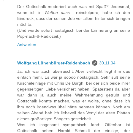
Der Gottschalk moderiert auch was mit Spaß? Jedesmal,
wenn ich in
Wetten dass...
reinstolpere, habe ich den
Eindruck, dass der seinen Job vor allem hinter sich bringen
möchte.
(Und werde sofort nostalgisch bei der Erinnerung an seine
Pop-nach-8-Radiozeit.)
Antworten
Wolfgang Lünenbürger-Reidenbach
30.11.04
Ja, ich war auch überrascht. Aber vielleicht liegt ihm das
einfach mehr. Es war ja soooo nostalgisch. Sehr süß seine
Kuscheleinlage mit Chris De Burgh, bei der sich beide ihrer
gegenseitigen Liebe versichert haben. Spätestens da aber
war dann ja auch meine Wahrnehmung getrübt und
Gottschalk konnte machen, was er wollte, ohne dass ich
ihm noch irgendwas übel hätte nehmen können. Noch am
selben Abend hab ich liebevoll das Venyl der alten Platten
dieses großartigen Sängers gesteichelt.
Was ich insgesamt sympathisch fand: Offenbar ist
Gottschalk neben Harald Schmidt der einzige, der