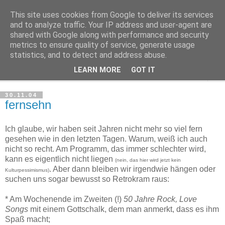
This site uses cookies from Google to deliver its services
Haltungsturnen
and to analyze traffic. Your IP address and user-agent are
shared with Google along with performance and security
metrics to ensure quality of service, generate usage
Niveau sieht nur von unten aus wie Arroganz.
statistics, and to detect and address abuse.
LEARN MORE
GOT IT
▼
30.11.04
fernsehn
Ich glaube, wir haben seit Jahren nicht mehr so viel fern
gesehen wie in den letzten Tagen. Warum, weiß ich auch
nicht so recht. Am Programm, das immer schlechter wird,
kann es eigentlich nicht liegen
(nein, das hier wird jetzt kein
. Aber dann bleiben wir irgendwie hängen oder
Kulturpessimismus)
suchen uns sogar bewusst so Retrokram raus:
* Am Wochenende im Zweiten (!)
50 Jahre Rock, Love
Songs
mit einem Gottschalk, dem man anmerkt, dass es ihm
Spaß macht;