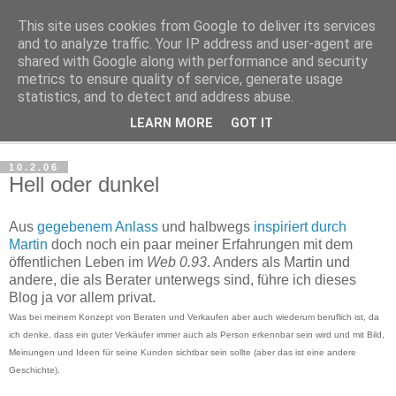
This site uses cookies from Google to deliver its services
Haltungsturnen
and to analyze traffic. Your IP address and user-agent are
shared with Google along with performance and security
metrics to ensure quality of service, generate usage
Niveau sieht nur von unten aus wie Arroganz.
statistics, and to detect and address abuse.
LEARN MORE
GOT IT
▼
10.2.06
Hell oder dunkel
Aus
gegebenem Anlass
und halbwegs
inspiriert durch
Martin
doch noch ein paar meiner Erfahrungen mit dem
öffentlichen Leben im
Web 0.93
. Anders als Martin und
andere, die als Berater unterwegs sind, führe ich dieses
Blog ja vor allem privat.
Was bei meinem Konzept von Beraten und Verkaufen aber auch wiederum beruflich ist, da
ich denke, dass ein guter Verkäufer immer auch als Person erkennbar sein wird und mit Bild,
Meinungen und Ideen für seine Kunden sichtbar sein sollte (aber das ist eine andere
Geschichte).