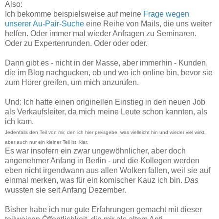
Also:
Ich bekomme beispielsweise auf meine
Frage wegen
unserer Au-Pair-Suche
eine Reihe von Mails, die uns weiter
helfen. Oder immer mal wieder Anfragen zu Seminaren.
Oder zu Expertenrunden. Oder oder oder.
Dann gibt es - nicht in der Masse, aber immerhin - Kunden,
die im Blog nachgucken, ob und wo ich online bin, bevor sie
zum Hörer greifen, um mich anzurufen.
Und: Ich hatte einen originellen Einstieg in den neuen Job
als Verkaufsleiter, da mich meine Leute schon kannten, als
ich kam.
Jedenfalls den Teil von mir, den ich hier preisgebe, was vielleicht hin und wieder viel wirkt,
aber auch nur ein kleiner Teil ist, klar.
Es war insofern ein zwar ungewöhnlicher, aber doch
angenehmer Anfang in Berlin - und die Kollegen werden
eben nicht irgendwann aus allen Wolken fallen, weil sie auf
einmal merken, was für ein komischer Kauz ich bin.
Das
wussten sie seit Anfang Dezember.
Bisher habe ich nur gute Erfahrungen gemacht mit dieser