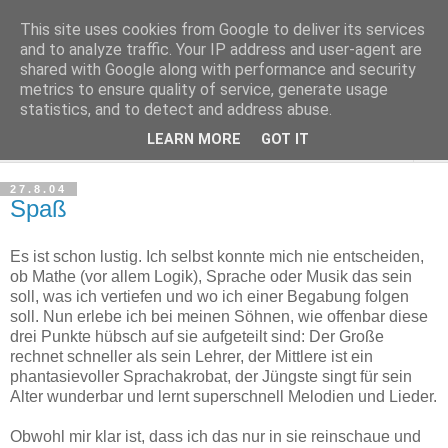
This site uses cookies from Google to deliver its services
Haltungsturnen
and to analyze traffic. Your IP address and user-agent are
shared with Google along with performance and security
metrics to ensure quality of service, generate usage
Niveau sieht nur von unten aus wie Arroganz.
statistics, and to detect and address abuse.
LEARN MORE
GOT IT
▼
27.8.04
Spaß
Es ist schon lustig. Ich selbst konnte mich nie entscheiden,
ob Mathe (vor allem Logik), Sprache oder Musik das sein
soll, was ich vertiefen und wo ich einer Begabung folgen
soll. Nun erlebe ich bei meinen Söhnen, wie offenbar diese
drei Punkte hübsch auf sie aufgeteilt sind: Der Große
rechnet schneller als sein Lehrer, der Mittlere ist ein
phantasievoller Sprachakrobat, der Jüngste singt für sein
Alter wunderbar und lernt superschnell Melodien und Lieder.
Obwohl mir klar ist, dass ich das nur in sie reinschaue und