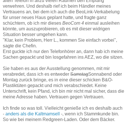
alten Telefon in allzu vielen Räumen den Empfang
verwehren. Und deshalb rief ich beim Händler meines
Vertrauens an, bei dem ich auch die BeoLink-Verkabelung
für unser neues Haus geplant hatte, und fragte ganz
schüchtern, ob ich mir dieses
BeoCom 4
einmal ausleihen
könnte, um auszuprobieren, ob es mit dieser widrigen
Situation besser umgehen kann.
"Klar, kein Problem, Herr L., kommen Sie einfach vorbei",
sagte die Chefin.
Erst guckte ich nur den Telefonhörer an, dann hab ich meine
Sachen gepackt und bin losgefahren ins AEZ, wo die sitzen.
Sie haben es aus der Ausstellung genommen, mit mir
verabredet, dass ich es entweder
Samstag
Sonnabend oder
Montag zurück bringe, es in eine dieser schicken B&O-
Plastiktüten gepackt und mich verabschiedet. Keine
Unterschrift, kein Pfand, ich bin mir nicht mal sicher, dass die
meine Adresse haben. Vertrauen gegen Vertrauen.
Ich finde so was toll. Vielleicht genieße ich es deshalb auch
-
anders als die Kaltmamsell
-, wenn ich Stammkunde bin.
So wie bei meinem Redgreen-Laden. Oder dem Bäcker.