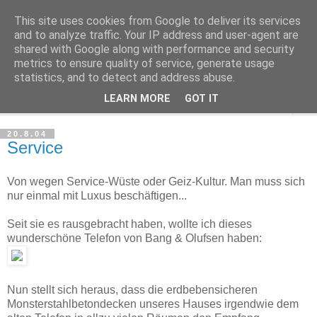
This site uses cookies from Google to deliver its services
Haltungsturnen
and to analyze traffic. Your IP address and user-agent are
shared with Google along with performance and security
metrics to ensure quality of service, generate usage
Niveau sieht nur von unten aus wie Arroganz.
statistics, and to detect and address abuse.
LEARN MORE
GOT IT
▼
20.8.04
Service
Von wegen Service-Wüste oder Geiz-Kultur. Man muss sich
nur einmal mit Luxus beschäftigen...
Seit sie es rausgebracht haben, wollte ich dieses
wunderschöne Telefon von Bang & Olufsen haben:
Nun stellt sich heraus, dass die erdbebensicheren
Monsterstahlbetondecken unseres Hauses irgendwie dem