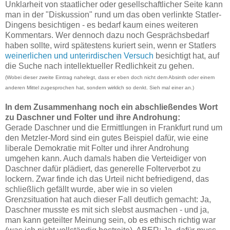
Unklarheit von staatlicher oder gesellschaftlicher Seite kann
man in der "Diskussion" rund um das oben verlinkte Statler-
Dingens besichtigen - es bedarf kaum eines weiteren
Kommentars. Wer dennoch dazu noch Gesprächsbedarf
haben sollte, wird spätestens kuriert sein, wenn er Statlers
weinerlichen und unterirdischen Versuch
besichtigt hat, auf
die Suche nach intellektueller Redlichkeit zu gehen.
(Wobei dieser zweite Eintrag nahelegt, dass er eben doch nicht dem Absinth oder einem
anderen Mittel zugesprochen hat, sondern wirklich so denkt. Sieh mal einer an.)
In dem Zusammenhang noch ein abschließendes Wort
zu Daschner und Folter und ihre Androhung:
Gerade Daschner und die Ermittlungen in Frankfurt rund um
den Metzler-Mord sind ein gutes Beispiel dafür, wie eine
liberale Demokratie mit Folter und ihrer Androhung
umgehen kann. Auch damals haben die Verteidiger von
Daschner dafür plädiert, das generelle Folterverbot zu
lockern. Zwar finde ich das Urteil nicht befriedigend, das
schließlich gefällt wurde, aber wie in so vielen
Grenzsituation hat auch dieser Fall deutlich gemacht: Ja,
Daschner musste es mit sich slebst ausmachen - und ja,
man kann geteilter Meinung sein, ob es ethisch richtig war