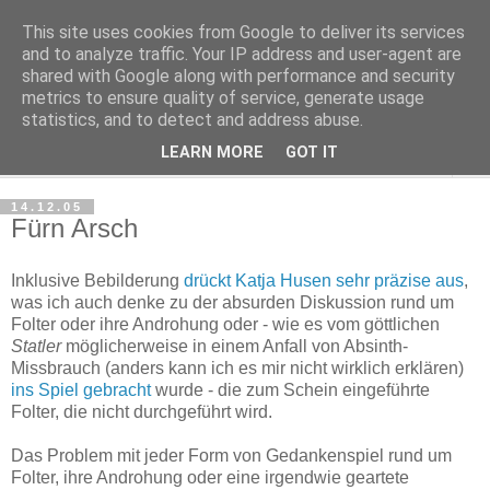
This site uses cookies from Google to deliver its services
Haltungsturnen
and to analyze traffic. Your IP address and user-agent are
shared with Google along with performance and security
metrics to ensure quality of service, generate usage
Niveau sieht nur von unten aus wie Arroganz.
statistics, and to detect and address abuse.
LEARN MORE
GOT IT
▼
14.12.05
Fürn Arsch
Inklusive Bebilderung
drückt Katja Husen sehr präzise aus
,
was ich auch denke zu der absurden Diskussion rund um
Folter oder ihre Androhung oder - wie es vom göttlichen
Statler
möglicherweise in einem Anfall von Absinth-
Missbrauch (anders kann ich es mir nicht wirklich erklären)
ins Spiel gebracht
wurde - die zum Schein eingeführte
Folter, die nicht durchgeführt wird.
Das Problem mit jeder Form von Gedankenspiel rund um
Folter, ihre Androhung oder eine irgendwie geartete