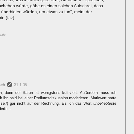
schehen würde, gäbe es einen solchen Aufschrei, dass
 überbieten würden, um etwas zu tun", meint der
r. (
taz
)
g.de
ach
31.1.05
, denn der Baron ist wenigstens kultiviert. Außerdem muss ich
ch ihn bald bei einer Podiumsdiskussion moderieren. Markwort hatte
ise?) gar nicht auf der Rechnung, als ich das Wort
unbeliebteste
erte...