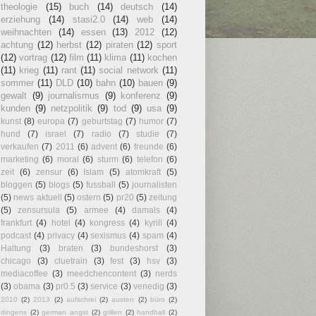
theologie
(15)
buch
(14)
deutsch
(14)
erziehung
(14)
stasi2.0
(14)
web
(14)
weihnachten
(14)
essen
(13)
2012
(12)
achtung
(12)
herbst
(12)
piraten
(12)
sport
(12)
vortrag
(12)
film
(11)
klima
(11)
kochen
(11)
krieg
(11)
rant
(11)
social network
(11)
sommer
(11)
DLD
(10)
bahn
(10)
bauen
(9)
gewalt
(9)
journalismus
(9)
konferenz
(9)
kunden
(9)
netzpolitik
(9)
tod
(9)
usa
(9)
kunst
(8)
europa
(7)
geburtstag
(7)
humor
(7)
hund
(7)
israel
(7)
radio
(7)
studie
(7)
verkaufen
(7)
2011
(6)
advent
(6)
freunde
(6)
marketing
(6)
moral
(6)
sturm
(6)
telefon
(6)
zeit
(6)
zensur
(6)
Islam
(5)
atomkraft
(5)
bloggen
(5)
blogs
(5)
fussball
(5)
journalisten
(5)
news aktuell
(5)
ostern
(5)
pr20
(5)
zeitung
(5)
zensursula
(5)
armee
(4)
damals
(4)
frankfurt
(4)
hotel
(4)
kongress
(4)
kyrill
(4)
podcast
(4)
privacy
(4)
sexismus
(4)
spam
(4)
Haltung
(3)
braten
(3)
bundeshorst
(3)
chicago
(3)
cluetrain
(3)
fest
(3)
hsv
(3)
mediacoffee
(3)
meedchencontent
(3)
nerds
(3)
obama
(3)
pr0.5
(3)
service
(3)
venedig
(3)
2010
(2)
2013
(2)
aufschrei
(2)
austen
(2)
büro
(2)
dingens
(2)
german angst
(2)
grillen
(2)
handball
(2)