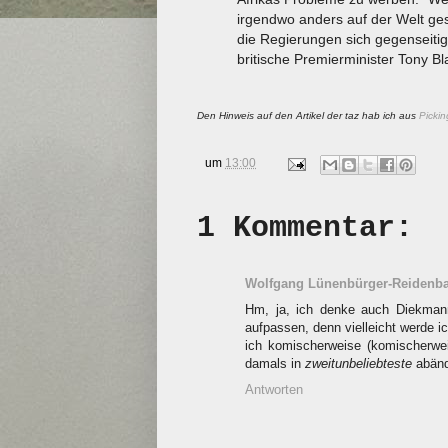
irgendwo anders auf der Welt ge
die Regierungen sich gegenseitig
britische Premierminister Tony Blai
Den Hinweis auf den Artikel der taz hab ich aus
Pickin
um
13:00
1 Kommentar:
Wolfgang Lünenbürger-Reidenb
Hm, ja, ich denke auch Diekmann
aufpassen, denn vielleicht werde i
ich komischerweise (komischerwe
damals in
zweitunbeliebteste
abänd
Antworten