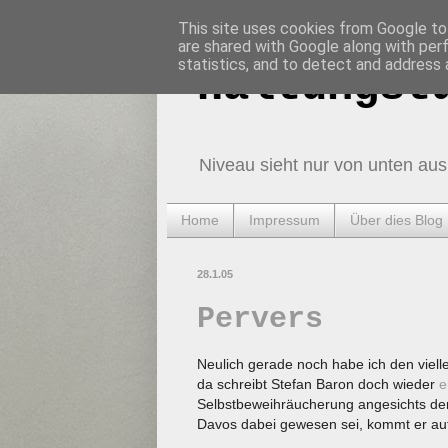
This site uses cookies from Google to 
are shared with Google along with per
statistics, and to detect and address 
Haltungst
Niveau sieht nur von unten aus
Home
Impressum
Über dies Blog
28.1.05
Pervers
Neulich gerade noch habe ich den viell
da schreibt Stefan Baron doch wieder
e
Selbstbeweihräucherung angesichts der 
Davos dabei gewesen sei, kommt er au