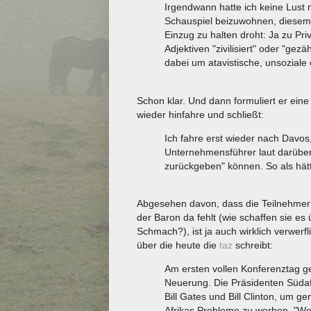
Irgendwann hatte ich keine Lust
Schauspiel beizuwohnen, diesem 
Einzug zu halten droht: Ja zu Pri
Adjektiven "zivilisiert" oder "gez
dabei um atavistische, unsoziale
Schon klar. Und dann formuliert er eine
wieder hinfahre und schließt:
Ich fahre erst wieder nach Davos
Unternehmensführer laut darüber
zurückgeben" können. So als hätte
Abgesehen davon, dass die Teilnehmer 
der Baron da fehlt (wie schaffen sie es
Schmach?), ist ja auch wirklich verwerf
über die heute die
taz
schreibt:
Am ersten vollen Konferenztag ges
Neuerung. Die Präsidenten Südafr
Bill Gates und Bill Clinton, um 
Afrikas Probleme zu werben. "Wen