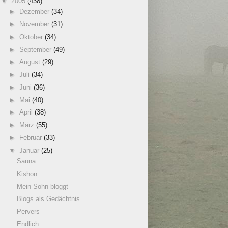
▼
2005
(438)
►
Dezember
(34)
►
November
(31)
►
Oktober
(34)
►
September
(49)
►
August
(29)
►
Juli
(34)
►
Juni
(36)
►
Mai
(40)
►
April
(38)
►
März
(55)
►
Februar
(33)
▼
Januar
(25)
Sauna
Kishon
Mein Sohn bloggt
Blogs als Gedächtnis
Pervers
Endlich