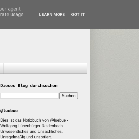
user-agent
erate usage
LEARN MORE
GOT IT
Dieses Blog durchsuchen
@luebue
Dies ist das Notizbuch von @luebue -
Wolfgang Lünenbürger-Reidenbach.
Unwesentliches und Unsachliches.
Unregelmäßig und unsortiert.