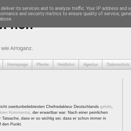
deliver its services and to analyze traffic. Your IP address and 
formance and security metrics to ensure quality of service, gen
abuse.
urnen
 wie Arroganz.
Homepage
Pferde
Heidhörn
Agentur
Datenschutz
eicht zweitunbeliebtesten Chefredakteur Deutschlands
gelobt
,
inen Kommentar
, der erwartbar war: Nach einer peinlichen
Tatsache, dass er so wichtig sei, dass er schon immer in
f den Punkt.