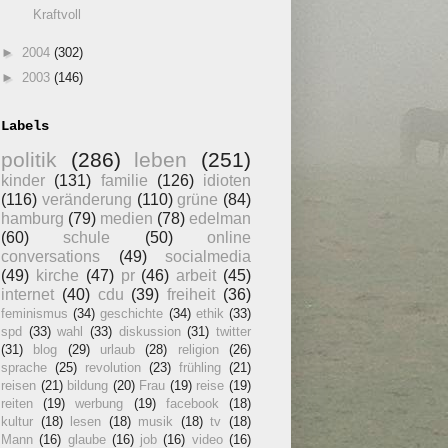
Kraftvoll
►
2004
(302)
►
2003
(146)
Labels
politik
(286)
leben
(251)
kinder
(131)
familie
(126)
idioten
(116)
veränderung
(110)
grüne
(84)
hamburg
(79)
medien
(78)
edelman
(60)
schule
(50)
online
conversations
(49)
socialmedia
(49)
kirche
(47)
pr
(46)
arbeit
(45)
internet
(40)
cdu
(39)
freiheit
(36)
feminismus
(34)
geschichte
(34)
ethik
(33)
spd
(33)
wahl
(33)
diskussion
(31)
twitter
(31)
blog
(29)
urlaub
(28)
religion
(26)
sprache
(25)
revolution
(23)
frühling
(21)
reisen
(21)
bildung
(20)
Frau
(19)
reise
(19)
reiten
(19)
werbung
(19)
facebook
(18)
kultur
(18)
lesen
(18)
musik
(18)
tv
(18)
Mann
(16)
glaube
(16)
job
(16)
video
(16)