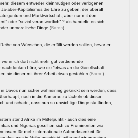
 mehr, diesem entweder kleinmütigen oder verlogenen
Ja-aber-Kapitalismus die Ehre zu geben, der überall
vateigentum und Marktwirtschaft, aber nur mit den
ähmt" oder "sozial verantwortlich" ? als handelte es sich
 oder unmoralische Dinge.(
Baron
)
 Reihe von Wünschen, die erfüllt werden sollten, bevor er
, wenn ich dort nicht mehr gut verdienende
 nachdenken höre, wie sie "etwas an die Gesellschaft
n sie dieser mit ihrer Arbeit etwas gestohlen.(
Baron
)
in Davos nun sicher wahnsinnig geknickt sein werden, dass
 überhaupt, noch in die Kameras zu lächeln ob dieser
lich und schade, dass nun so unwichtige Dinge stattfinden,
tern stand Afrika im Mittelpunkt - auch dies eine
ikas und Nigerias gesellten sich zu Prominenten wie
gemeinsam für mehr internationale Aufmerksamkeit für
n das, was in Afrika geschieht, während wir sprechen,