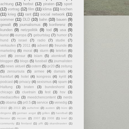
achtung
(12)
herbst
(12)
piraten
(12)
sport
(12)
vortrag
(12)
film
(11)
klima
(11)
kochen
(11)
krieg
(11)
rant
(11)
social network
(11)
sommer
(11)
DLD
(10)
bahn
(10)
bauen
(9)
gewalt
(9)
journalismus
(9)
konferenz
(9)
kunden
(9)
netzpolitik
(9)
tod
(9)
usa
(9)
kunst
(8)
europa
(7)
geburtstag
(7)
humor
(7)
hund
(7)
israel
(7)
radio
(7)
studie
(7)
verkaufen
(7)
2011
(6)
advent
(6)
freunde
(6)
marketing
(6)
moral
(6)
sturm
(6)
telefon
(6)
zeit
(6)
zensur
(6)
Islam
(5)
atomkraft
(5)
bloggen
(5)
blogs
(5)
fussball
(5)
journalisten
(5)
news aktuell
(5)
ostern
(5)
pr20
(5)
zeitung
(5)
zensursula
(5)
armee
(4)
damals
(4)
frankfurt
(4)
hotel
(4)
kongress
(4)
kyrill
(4)
podcast
(4)
privacy
(4)
sexismus
(4)
spam
(4)
Haltung
(3)
braten
(3)
bundeshorst
(3)
chicago
(3)
cluetrain
(3)
fest
(3)
hsv
(3)
mediacoffee
(3)
meedchencontent
(3)
nerds
(3)
obama
(3)
pr0.5
(3)
service
(3)
venedig
(3)
2010
(2)
2013
(2)
aufschrei
(2)
austen
(2)
büro
(2)
dingens
(2)
german angst
(2)
grillen
(2)
handball
(2)
literatur
(2)
mccain
(2)
2007
(1)
2008
(1)
brief
(1)
community
(1)
finnland
(1)
pfft
(1)
skandinavien
(1)
wandsbek
(1)