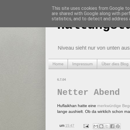
This site uses cookies from Google to 
are shared with Google along with per
statistics, and to detect and address 
Haltungst
Niveau sieht nur von unten aus
Home
Impressum
Über dies Blog
6.7.04
Netter Abend
Huflaikhan hatte eine
merkwürdige Be
lange aushielt. Ob da wirklich schon m
um
15:47