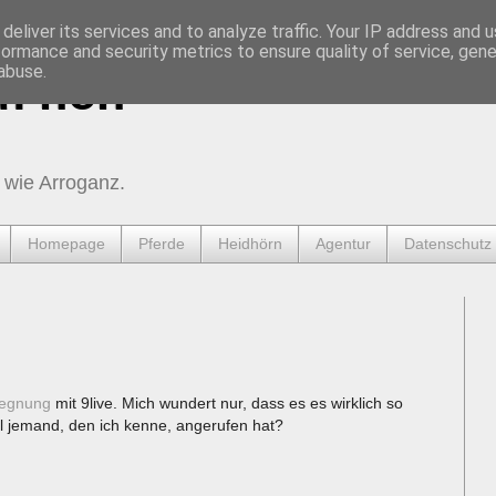
deliver its services and to analyze traffic. Your IP address and 
formance and security metrics to ensure quality of service, gen
abuse.
urnen
 wie Arroganz.
Homepage
Pferde
Heidhörn
Agentur
Datenschutz
gegnung
mit 9live. Mich wundert nur, dass es es wirklich so
al jemand, den ich kenne, angerufen hat?