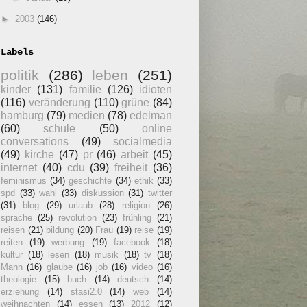
►
2003
(146)
Labels
politik
(286)
leben
(251)
kinder
(131)
familie
(126)
idioten
(116)
veränderung
(110)
grüne
(84)
hamburg
(79)
medien
(78)
edelman
(60)
schule
(50)
online
conversations
(49)
socialmedia
(49)
kirche
(47)
pr
(46)
arbeit
(45)
internet
(40)
cdu
(39)
freiheit
(36)
feminismus
(34)
geschichte
(34)
ethik
(33)
spd
(33)
wahl
(33)
diskussion
(31)
twitter
(31)
blog
(29)
urlaub
(28)
religion
(26)
sprache
(25)
revolution
(23)
frühling
(21)
reisen
(21)
bildung
(20)
Frau
(19)
reise
(19)
reiten
(19)
werbung
(19)
facebook
(18)
kultur
(18)
lesen
(18)
musik
(18)
tv
(18)
Mann
(16)
glaube
(16)
job
(16)
video
(16)
theologie
(15)
buch
(14)
deutsch
(14)
erziehung
(14)
stasi2.0
(14)
web
(14)
weihnachten
(14)
essen
(13)
2012
(12)