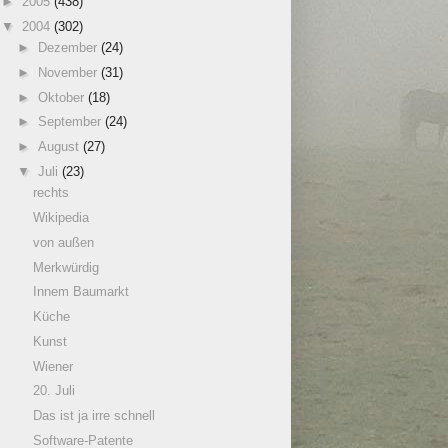
►
2005
(438)
▼
2004
(302)
►
Dezember
(24)
►
November
(31)
►
Oktober
(18)
►
September
(24)
►
August
(27)
▼
Juli
(23)
rechts
Wikipedia
von außen
Merkwürdig
Innem Baumarkt
Küche
Kunst
Wiener
20. Juli
Das ist ja irre schnell
Software-Patente