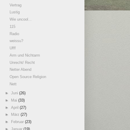
Vertrag
Lustig
Wie uncool...
115
Radio
weissu?
Ufff
Arm und Nichtarm
Unrecht/ Recht
Netter Abend
Open Source Religion
Nett
►
Juni
(26)
►
Mai
(33)
►
April
(27)
►
März
(27)
►
Februar
(23)
►
Januar
(19)