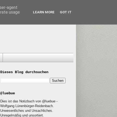
user-agent
erate usage
LEARN MORE
GOT IT
Dieses Blog durchsuchen
@luebue
Dies ist das Notizbuch von @luebue -
Wolfgang Lünenbürger-Reidenbach.
Unwesentliches und Unsachliches.
Unregelmäßig und unsortiert.