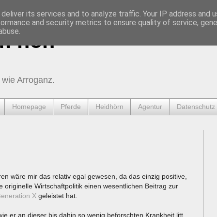
deliver its services and to analyze traffic. Your IP address and 
formance and security metrics to ensure quality of service, gen
abuse.
urnen
 wie Arroganz.
Homepage
Pferde
Heidhörn
Agentur
Datenschutz
ren wäre mir das relativ egal gewesen, da das einzig positive,
 originelle Wirtschaftpolitik einen wesentlichen Beitrag zur
eneration X
geleistet hat.
 er an dieser bis dahin so wenig beforschten Krankheit litt,