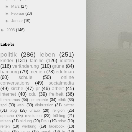
►
März
(27)
►
Februar
(23)
►
Januar
(19)
►
2003
(146)
Labels
politik
(286)
leben
(251)
kinder
(131)
familie
(126)
idioten
(116)
veränderung
(110)
grüne
(84)
hamburg
(79)
medien
(78)
edelman
(60)
schule
(50)
online
conversations
(49)
socialmedia
(49)
kirche
(47)
pr
(46)
arbeit
(45)
internet
(40)
cdu
(39)
freiheit
(36)
feminismus
(34)
geschichte
(34)
ethik
(33)
spd
(33)
wahl
(33)
diskussion
(31)
twitter
(31)
blog
(29)
urlaub
(28)
religion
(26)
sprache
(25)
revolution
(23)
frühling
(21)
reisen
(21)
bildung
(20)
Frau
(19)
reise
(19)
reiten
(19)
werbung
(19)
facebook
(18)
kultur
(18)
lesen
(18)
musik
(18)
tv
(18)