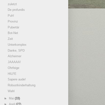
zuletzt
De profundis
Puh!
Provinz
Pubertär
Bot-Net
Zeit
Unterkomplex
Danke, SPD
Alzheimer
JAAAAA!
Ohrfeige
HILFE
Sapere aude!
Robustkinderhaltung
Wahl
►
Mai
(33)
►
April
(27)