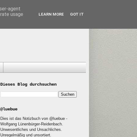
user-agent
erate usage
LEARN MORE
GOT IT
Dieses Blog durchsuchen
@luebue
Dies ist das Notizbuch von @luebue -
Wolfgang Lünenbürger-Reidenbach.
Unwesentliches und Unsachliches.
Unregelmäßig und unsortiert.