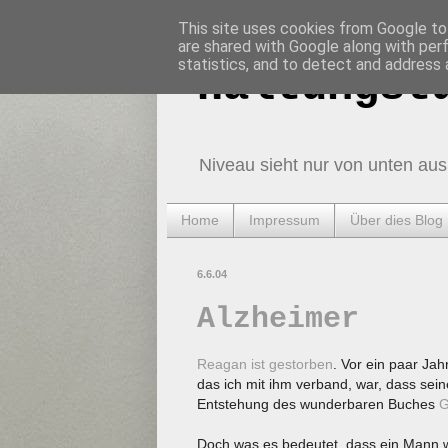
This site uses cookies from Google to 
are shared with Google along with per
statistics, and to detect and address 
Haltungst
Niveau sieht nur von unten aus
Home
Impressum
Über dies Blog
6.6.04
Alzheimer
Reagan ist gestorben
. Vor ein paar Jah
das ich mit ihm verband, war, dass seine
Entstehung des wunderbaren Buches
G
Doch was es bedeutet, dass ein Mann wie