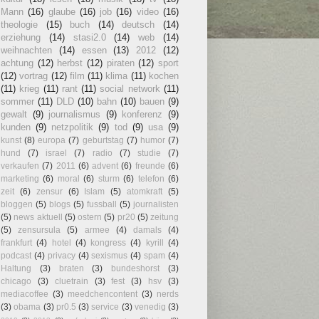
Mann
(16)
glaube
(16)
job
(16)
video
(16)
theologie
(15)
buch
(14)
deutsch
(14)
erziehung
(14)
stasi2.0
(14)
web
(14)
weihnachten
(14)
essen
(13)
2012
(12)
achtung
(12)
herbst
(12)
piraten
(12)
sport
(12)
vortrag
(12)
film
(11)
klima
(11)
kochen
(11)
krieg
(11)
rant
(11)
social network
(11)
sommer
(11)
DLD
(10)
bahn
(10)
bauen
(9)
gewalt
(9)
journalismus
(9)
konferenz
(9)
kunden
(9)
netzpolitik
(9)
tod
(9)
usa
(9)
kunst
(8)
europa
(7)
geburtstag
(7)
humor
(7)
hund
(7)
israel
(7)
radio
(7)
studie
(7)
verkaufen
(7)
2011
(6)
advent
(6)
freunde
(6)
marketing
(6)
moral
(6)
sturm
(6)
telefon
(6)
zeit
(6)
zensur
(6)
Islam
(5)
atomkraft
(5)
bloggen
(5)
blogs
(5)
fussball
(5)
journalisten
(5)
news aktuell
(5)
ostern
(5)
pr20
(5)
zeitung
(5)
zensursula
(5)
armee
(4)
damals
(4)
frankfurt
(4)
hotel
(4)
kongress
(4)
kyrill
(4)
podcast
(4)
privacy
(4)
sexismus
(4)
spam
(4)
Haltung
(3)
braten
(3)
bundeshorst
(3)
chicago
(3)
cluetrain
(3)
fest
(3)
hsv
(3)
mediacoffee
(3)
meedchencontent
(3)
nerds
(3)
obama
(3)
pr0.5
(3)
service
(3)
venedig
(3)