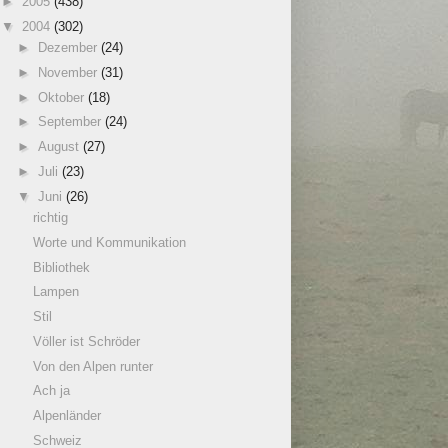
►
2005
(438)
▼
2004
(302)
►
Dezember
(24)
►
November
(31)
►
Oktober
(18)
►
September
(24)
►
August
(27)
►
Juli
(23)
▼
Juni
(26)
richtig
Worte und Kommunikation
Bibliothek
Lampen
Stil
Völler ist Schröder
Von den Alpen runter
Ach ja
Alpenländer
Schweiz