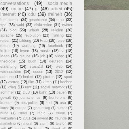
conversations
(49)
socialmedia
(49)
kirche
(47)
pr
(46)
arbeit
(45)
internet
(40)
cdu
(39)
freiheit
(36)
feminismus
(34)
geschichte
(34)
ethik
(33)
spd
(33)
wahl
(33)
diskussion
(31)
twitter
(31)
blog
(29)
urlaub
(28)
religion
(26)
sprache
(25)
revolution
(23)
frühling
(21)
reisen
(21)
bildung
(20)
Frau
(19)
reise
(19)
reiten
(19)
werbung
(19)
facebook
(18)
kultur
(18)
lesen
(18)
musik
(18)
tv
(18)
Mann
(16)
glaube
(16)
job
(16)
video
(16)
theologie
(15)
buch
(14)
deutsch
(14)
erziehung
(14)
stasi2.0
(14)
web
(14)
weihnachten
(14)
essen
(13)
2012
(12)
achtung
(12)
herbst
(12)
piraten
(12)
sport
(12)
vortrag
(12)
film
(11)
klima
(11)
kochen
(11)
krieg
(11)
rant
(11)
social network
(11)
sommer
(11)
DLD
(10)
bahn
(10)
bauen
(9)
gewalt
(9)
journalismus
(9)
konferenz
(9)
kunden
(9)
netzpolitik
(9)
tod
(9)
usa
(9)
kunst
(8)
europa
(7)
geburtstag
(7)
humor
(7)
hund
(7)
israel
(7)
radio
(7)
studie
(7)
verkaufen
(7)
2011
(6)
advent
(6)
freunde
(6)
marketing
(6)
moral
(6)
sturm
(6)
telefon
(6)
zeit
(6)
zensur
(6)
Islam
(5)
atomkraft
(5)