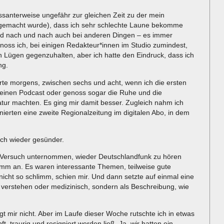
essanterweise ungefähr zur gleichen Zeit zu der mein
 gemacht wurde), dass ich sehr schlechte Laune bekomme
nd nach und nach auch bei anderen Dingen – es immer
enoss ich, bei einigen Redakteur*innen im Studio zumindest,
n Lügen gegenzuhalten, aber ich hatte den Eindruck, dass ich
ng.
te morgens, zwischen sechs und acht, wenn ich die ersten
 einen Podcast oder genoss sogar die Ruhe und die
tur machten. Es ging mir damit besser. Zugleich nahm ich
ierten eine zweite Regionalzeitung im digitalen Abo, in dem
mich wieder gesünder.
 Versuch unternommen, wieder Deutschlandfunk zu hören
limm an. Es waren interessante Themen, teilweise gute
nicht so schlimm, schien mir. Und dann setzte auf einmal eine
se verstehen oder medizinisch, sondern als Beschreibung, wie
t mir nicht. Aber im Laufe dieser Woche rutschte ich in etwas
, traurig und resigniert werden ließ. Ja, wir hatten ein