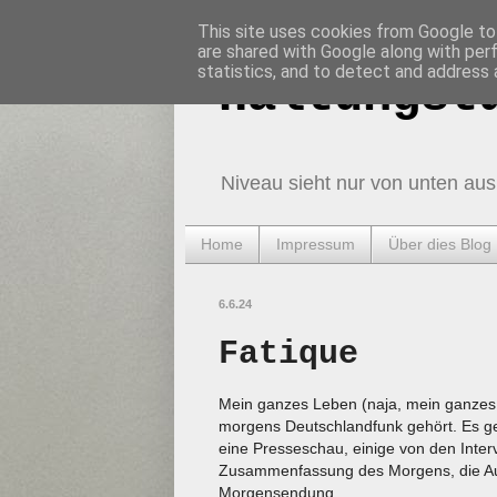
This site uses cookies from Google to 
are shared with Google along with per
statistics, and to detect and address 
Haltungst
Niveau sieht nur von unten aus
Home
Impressum
Über dies Blog
6.6.24
Fatique
Mein ganzes Leben (naja, mein ganzes L
morgens Deutschlandfunk gehört. Es geh
eine Presseschau, einige von den Interv
Zusammenfassung des Morgens, die Aus
Morgensendung.