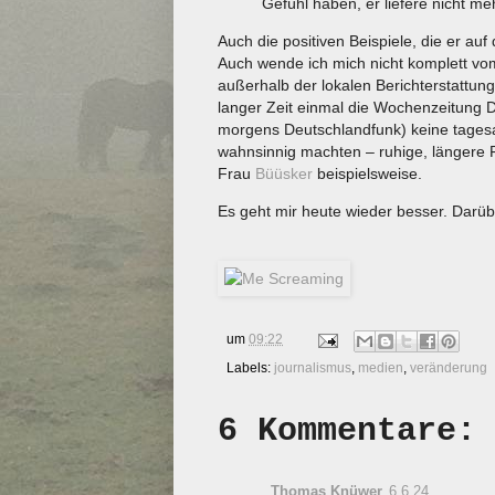
Gefühl haben, er liefere nicht me
Auch die positiven Beispiele, die er au
Auch wende ich mich nicht komplett vo
außerhalb der lokalen Berichterstattung
langer Zeit einmal die Wochenzeitung Di
morgens Deutschlandfunk) keine tagesak
wahnsinnig machten – ruhige, längere 
Frau
Büüsker
beispielsweise.
Es geht mir heute wieder besser. Darübe
um
09:22
Labels:
journalismus
,
medien
,
veränderung
6 Kommentare:
Thomas Knüwer
6.6.24