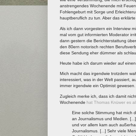
anstrengendes Wochenende mit Feuerw
Fohlengeburt mit Sorge und Erleichterun
hauptberuflich zu tun. Aber das erklärte
Als ich dann vorgestern ein Interview m
mal vom gut informierten Moderator irrit
dann gestern die Berichterstattung übe
den 80ern notorisch rechten Berufsverb
diese Sendung eher dümmer als schlau
Heute habe ich darum wieder auf einen
Mich macht das irgendwie trotzdem wahn
interessiert, was in der Welt passiert, 
immer irgendwie ein Optimist gewesen.
Zugleich merke ich, dass ich damit nich
Wochenende
hat Thomas Knüwer es als
Eine solche Stimmung hat mich die
an Journalismus und Medien. [...]
und vor allem kam auch außerhal
Journalismus. [...] Sehr viele M