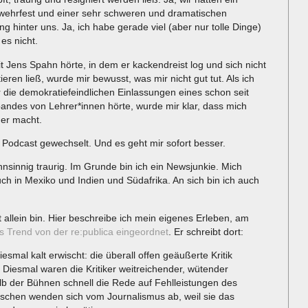
ehrfest und einer sehr schweren und dramatischen
g hinter uns. Ja, ich habe gerade viel (aber nur tolle Dinge)
 es nicht.
it Jens Spahn hörte, in dem er kackendreist log und sich nicht
ieren ließ, wurde mir bewusst, was mir nicht gut tut. Als ich
r die demokratiefeindlichen Einlassungen eines schon seit
andes von Lehrer*innen hörte, wurde mir klar, dass mich
er macht.
 Podcast gewechselt. Und es geht mir sofort besser.
sinnig traurig. Im Grunde bin ich ein Newsjunkie. Mich
auch in Mexiko und Indien und Südafrika. An sich bin ich auch
t allein bin. Hier beschreibe ich mein eigenes Erleben, am
 Trend von der re:publica eingeordnet
. Er schreibt dort:
smal kalt erwischt: die überall offen geäußerte Kritik
 Diesmal waren die Kritiker weitreichender, wütender
b der Bühnen schnell die Rede auf Fehlleistungen des
enschen wenden sich vom Journalismus ab, weil sie das