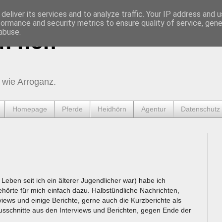
deliver its services and to analyze traffic. Your IP address and 
formance and security metrics to ensure quality of service, gen
abuse.
urnen
 wie Arroganz.
Homepage
Pferde
Heidhörn
Agentur
Datenschutz
eben seit ich ein älterer Jugendlicher war) habe ich
örte für mich einfach dazu. Halbstündliche Nachrichten,
iews und einige Berichte, gerne auch die Kurzberichte als
schnitte aus den Interviews und Berichten, gegen Ende der