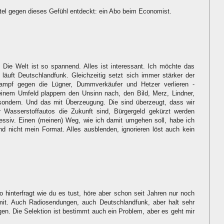
tel gegen dieses Gefühl entdeckt: ein Abo beim Economist.
 Die Welt ist so spannend. Alles ist interessant. Ich möchte das
läuft Deutschlandfunk. Gleichzeitig setzt sich immer stärker der
ampf gegen die Lügner, Dummverkäufer und Hetzer verlieren -
meinem Umfeld plappern den Unsinn nach, den Bild, Merz, Lindner,
ondern. Und das mit Überzeugung. Die sind überzeugt, dass wir
r Wasserstoffautos die Zukunft sind, Bürgergeld gekürzt werden
ssiv. Einen (meinen) Weg, wie ich damit umgehen soll, habe ich
d nicht mein Format. Alles ausblenden, ignorieren löst auch kein
 hinterfragt wie du es tust, höre aber schon seit Jahren nur noch
it. Auch Radiosendungen, auch Deutschlandfunk, aber halt sehr
ingen. Die Selektion ist bestimmt auch ein Problem, aber es geht mir