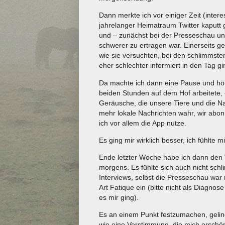
Dann merkte ich vor einiger Zeit (inter
jahrelanger Heimatraum Twitter kaputt
und – zunächst bei der Presseschau u
schwerer zu ertragen war. Einerseits g
wie sie versuchten, bei den schlimmste
eher schlechter informiert in den Tag gi
Da machte ich dann eine Pause und hör
beiden Stunden auf dem Hof arbeitete,
Geräusche, die unsere Tiere und die Na
mehr lokale Nachrichten wahr, wir abonn
ich vor allem die App nutze.
Es ging mir wirklich besser, ich fühlte 
Ende letzter Woche habe ich dann den
morgens. Es fühlte sich auch nicht sch
Interviews, selbst die Presseschau war 
Art Fatique ein (bitte nicht als Diagno
es mir ging).
Es an einem Punkt festzumachen, geling
wie eine Verstimmung, die mich erschöpft