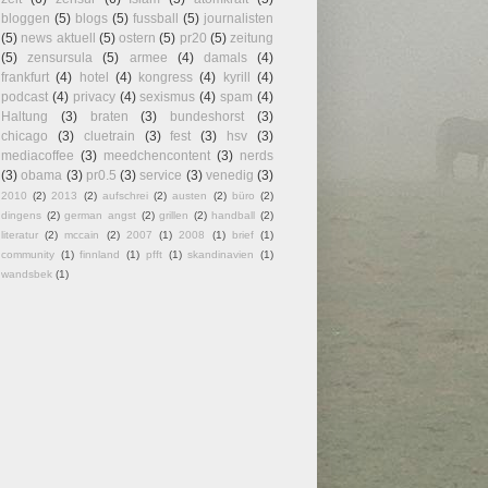
bloggen
(5)
blogs
(5)
fussball
(5)
journalisten
(5)
news aktuell
(5)
ostern
(5)
pr20
(5)
zeitung
(5)
zensursula
(5)
armee
(4)
damals
(4)
frankfurt
(4)
hotel
(4)
kongress
(4)
kyrill
(4)
podcast
(4)
privacy
(4)
sexismus
(4)
spam
(4)
Haltung
(3)
braten
(3)
bundeshorst
(3)
chicago
(3)
cluetrain
(3)
fest
(3)
hsv
(3)
mediacoffee
(3)
meedchencontent
(3)
nerds
(3)
obama
(3)
pr0.5
(3)
service
(3)
venedig
(3)
2010
(2)
2013
(2)
aufschrei
(2)
austen
(2)
büro
(2)
dingens
(2)
german angst
(2)
grillen
(2)
handball
(2)
literatur
(2)
mccain
(2)
2007
(1)
2008
(1)
brief
(1)
community
(1)
finnland
(1)
pfft
(1)
skandinavien
(1)
wandsbek
(1)