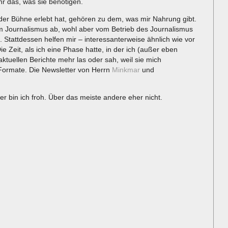
hr das, was sie benötigen.
f der Bühne erlebt hat, gehören zu dem, was mir Nahrung gibt.
m Journalismus ab, wohl aber vom Betrieb des Journalismus
. Stattdessen helfen mir – interessanterweise ähnlich wie vor
e Zeit, als ich eine Phase hatte, in der ich (außer eben
tuellen Berichte mehr las oder sah, weil sie mich
Formate. Die Newsletter von Herrn
Minkmar
und
r bin ich froh. Über das meiste andere eher nicht.