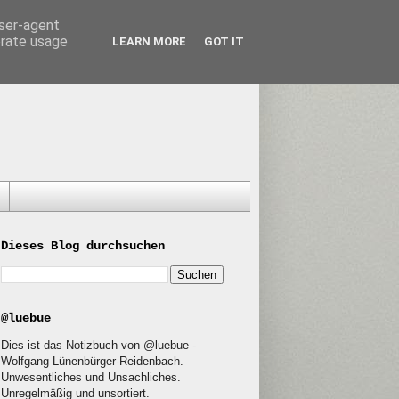
user-agent
erate usage
LEARN MORE
GOT IT
Dieses Blog durchsuchen
@luebue
Dies ist das Notizbuch von @luebue -
Wolfgang Lünenbürger-Reidenbach.
Unwesentliches und Unsachliches.
Unregelmäßig und unsortiert.