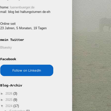
home:
luenenbuerger.de
mail: blog bei haltungsturnen de-eh
Online seit
23 Jahren, 5 Monaten, 19 Tagen
mein Twitter
Bluesky
Facebook
Follow on LinkedIn
Blog-Archiv
►
2026
(3)
►
2025
(9)
▼
2024
(17)