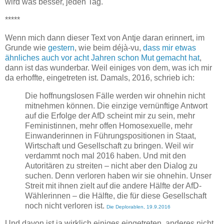
wird was besser, jeden Tag.
*****
Wenn mich dann dieser Text von Antje daran erinnert, im
Grunde wie
gestern
, wie beim déjà-vu,
dass mir etwas
ähnliches auch vor acht Jahren schon Mut gemacht hat
,
dann ist das wunderbar. Weil einiges von dem, was ich mir
da erhoffte, eingetreten ist. Damals, 2016, schrieb ich:
Die hoffnungslosen Fälle werden wir ohnehin nicht
mitnehmen können. Die einzige vernünftige Antwort
auf die Erfolge der AfD scheint mir zu sein, mehr
Feministinnen, mehr offen Homosexuelle, mehr
Einwanderinnen in Führungspositionen in Staat,
Wirtschaft und Gesellschaft zu bringen. Weil wir
verdammt noch mal 2016 haben. Und mit den
Autoritären zu streiten – nicht aber den Dialog zu
suchen. Denn verloren haben wir sie ohnehin. Unser
Streit mit ihnen zielt auf die andere Hälfte der AfD-
Wählerinnen – die Hälfte, die für diese Gesellschaft
noch nicht verloren ist.
Die Deplorablen, 19.9.2016
Und davon ist ja wirklich einiges eingetreten, anderes nicht,