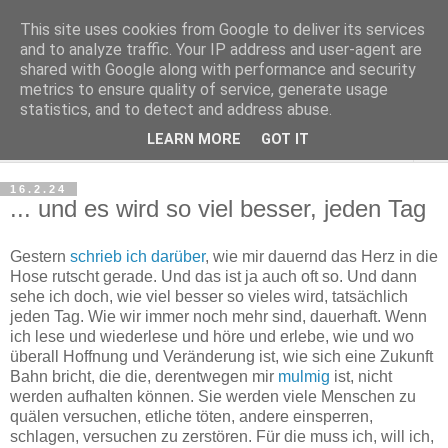
This site uses cookies from Google to deliver its services
Haltungsturnen
and to analyze traffic. Your IP address and user-agent are
shared with Google along with performance and security
metrics to ensure quality of service, generate usage
Niveau sieht nur von unten aus wie Arroganz.
statistics, and to detect and address abuse.
LEARN MORE
GOT IT
▼
16.2.24
... und es wird so viel besser, jeden Tag
Gestern
schrieb ich darüber
, wie mir dauernd das Herz in die
Hose rutscht gerade. Und das ist ja auch oft so. Und dann
sehe ich doch, wie viel besser so vieles wird, tatsächlich
jeden Tag. Wie wir immer noch mehr sind, dauerhaft. Wenn
ich lese und wiederlese und höre und erlebe, wie und wo
überall Hoffnung und Veränderung ist, wie sich eine Zukunft
Bahn bricht, die die, derentwegen mir
mulmig
ist, nicht
werden aufhalten können. Sie werden viele Menschen zu
quälen versuchen, etliche töten, andere einsperren,
schlagen, versuchen zu zerstören. Für die muss ich, will ich,