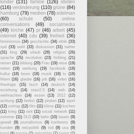
kinder
(131)
familie
(126)
idioten
(116)
veränderung
(110)
grüne
(84)
hamburg
(79)
medien
(78)
edelman
(60)
schule
(50)
online
conversations
(49)
socialmedia
(49)
kirche
(47)
pr
(46)
arbeit
(45)
internet
(40)
cdu
(39)
freiheit
(36)
feminismus
(34)
geschichte
(34)
ethik
(33)
spd
(33)
wahl
(33)
diskussion
(31)
twitter
(31)
blog
(29)
urlaub
(28)
religion
(26)
sprache
(25)
revolution
(23)
frühling
(21)
reisen
(21)
bildung
(20)
Frau
(19)
reise
(19)
reiten
(19)
werbung
(19)
facebook
(18)
kultur
(18)
lesen
(18)
musik
(18)
tv
(18)
Mann
(16)
glaube
(16)
job
(16)
video
(16)
theologie
(15)
buch
(14)
deutsch
(14)
erziehung
(14)
stasi2.0
(14)
web
(14)
weihnachten
(14)
essen
(13)
2012
(12)
achtung
(12)
herbst
(12)
piraten
(12)
sport
(12)
vortrag
(12)
film
(11)
klima
(11)
kochen
(11)
krieg
(11)
rant
(11)
social network
(11)
sommer
(11)
DLD
(10)
bahn
(10)
bauen
(9)
gewalt
(9)
journalismus
(9)
konferenz
(9)
kunden
(9)
netzpolitik
(9)
tod
(9)
usa
(9)
kunst
(8)
europa
(7)
geburtstag
(7)
humor
(7)