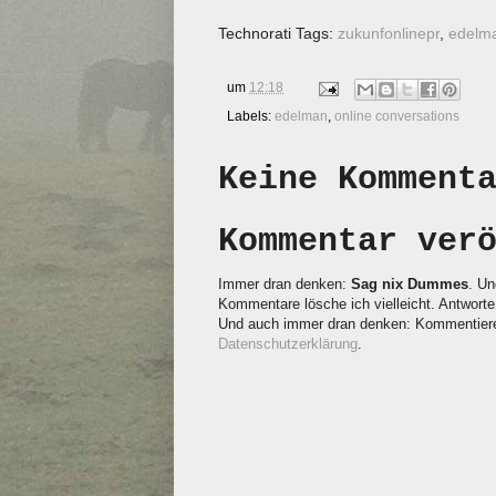
Technorati Tags:
zukunfonlinepr
,
edelm
um
12:18
Labels:
edelman
,
online conversations
Keine Komment
Kommentar ver
Immer dran denken:
Sag nix Dummes
. Un
Kommentare lösche ich vielleicht. Antworte 
Und auch immer dran denken: Kommentieren
Datenschutzerklärung
.