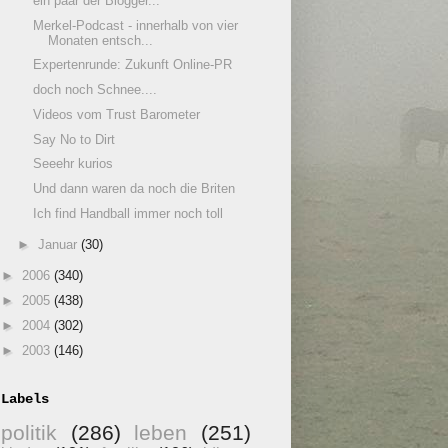
ein paar der Blogger...
Merkel-Podcast - innerhalb von vier
Monaten entsch...
Expertenrunde: Zukunft Online-PR
doch noch Schnee....
Videos vom Trust Barometer
Say No to Dirt
Seeehr kurios
Und dann waren da noch die Briten
Ich find Handball immer noch toll
►
Januar
(30)
►
2006
(340)
►
2005
(438)
►
2004
(302)
►
2003
(146)
Labels
politik
(286)
leben
(251)