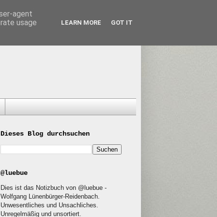
user-agent
erate usage
LEARN MORE
GOT IT
Dieses Blog durchsuchen
@luebue
Dies ist das Notizbuch von @luebue -
Wolfgang Lünenbürger-Reidenbach.
Unwesentliches und Unsachliches.
Unregelmäßig und unsortiert.