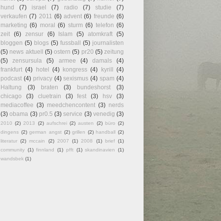
hund
(7)
israel
(7)
radio
(7)
studie
(7)
verkaufen
(7)
2011
(6)
advent
(6)
freunde
(6)
marketing
(6)
moral
(6)
sturm
(6)
telefon
(6)
zeit
(6)
zensur
(6)
Islam
(5)
atomkraft
(5)
bloggen
(5)
blogs
(5)
fussball
(5)
journalisten
(5)
news aktuell
(5)
ostern
(5)
pr20
(5)
zeitung
(5)
zensursula
(5)
armee
(4)
damals
(4)
frankfurt
(4)
hotel
(4)
kongress
(4)
kyrill
(4)
podcast
(4)
privacy
(4)
sexismus
(4)
spam
(4)
Haltung
(3)
braten
(3)
bundeshorst
(3)
chicago
(3)
cluetrain
(3)
fest
(3)
hsv
(3)
mediacoffee
(3)
meedchencontent
(3)
nerds
(3)
obama
(3)
pr0.5
(3)
service
(3)
venedig
(3)
2010
(2)
2013
(2)
aufschrei
(2)
austen
(2)
büro
(2)
dingens
(2)
german angst
(2)
grillen
(2)
handball
(2)
literatur
(2)
mccain
(2)
2007
(1)
2008
(1)
brief
(1)
community
(1)
finnland
(1)
pfft
(1)
skandinavien
(1)
wandsbek
(1)