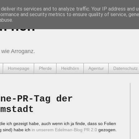
deliver its services and to analyze traffic. Your IP address and 
formance and security metrics to ensure quality of service, gen
abuse.
urnen
 wie Arroganz.
Homepage
Pferde
Heidhörn
Agentur
Datenschutz
ine-PR-Tag der
rmstadt
die ich gezeigt habe, auch wenn ich ja finde, dass so Folien
ig sind) habe ich
in unserem Edelman-Blog PR 2.0
gezogen.