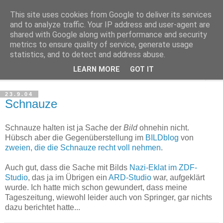
This site uses cookies from Google to deliver its services
Haltungsturnen
and to analyze traffic. Your IP address and user-agent are
shared with Google along with performance and security
metrics to ensure quality of service, generate usage
Niveau sieht nur von unten aus wie Arroganz.
statistics, and to detect and address abuse.
LEARN MORE
GOT IT
▼
23.9.04
Schnauze
Schnauze halten ist ja Sache der
Bild
ohnehin nicht.
Hübsch aber die Gegenüberstellung im
BILDblog
von
zweien, die die Schnauze recht voll nehmen
.
Auch gut, dass die Sache mit Bilds
Nazi-Eklat im ZDF-
Studio
, das ja im Übrigen ein
ARD-Studio
war, aufgeklärt
wurde. Ich hatte mich schon gewundert, dass meine
Tageszeitung, wiewohl leider auch von Springer, gar nichts
dazu berichtet hatte...