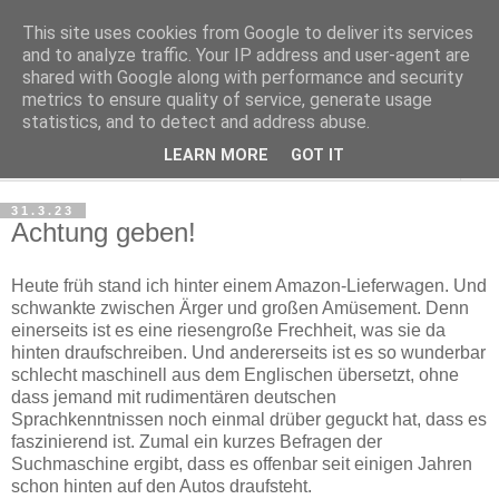
This site uses cookies from Google to deliver its services
Haltungsturnen
and to analyze traffic. Your IP address and user-agent are
shared with Google along with performance and security
metrics to ensure quality of service, generate usage
Niveau sieht nur von unten aus wie Arroganz.
statistics, and to detect and address abuse.
LEARN MORE
GOT IT
▼
31.3.23
Achtung geben!
Heute früh stand ich hinter einem Amazon-Lieferwagen. Und
schwankte zwischen Ärger und großen Amüsement. Denn
einerseits ist es eine riesengroße Frechheit, was sie da
hinten draufschreiben. Und andererseits ist es so wunderbar
schlecht maschinell aus dem Englischen übersetzt, ohne
dass jemand mit rudimentären deutschen
Sprachkenntnissen noch einmal drüber geguckt hat, dass es
faszinierend ist. Zumal ein kurzes Befragen der
Suchmaschine ergibt, dass es offenbar seit einigen Jahren
schon hinten auf den Autos draufsteht.