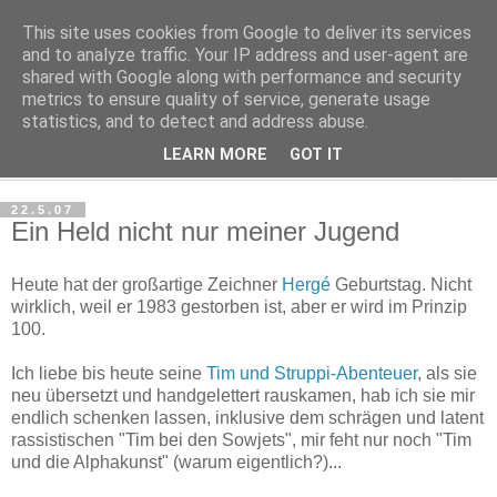
This site uses cookies from Google to deliver its services
Haltungsturnen
and to analyze traffic. Your IP address and user-agent are
shared with Google along with performance and security
metrics to ensure quality of service, generate usage
Niveau sieht nur von unten aus wie Arroganz.
statistics, and to detect and address abuse.
LEARN MORE
GOT IT
▼
22.5.07
Ein Held nicht nur meiner Jugend
Heute hat der großartige Zeichner
Hergé
Geburtstag. Nicht
wirklich, weil er 1983 gestorben ist, aber er wird im Prinzip
100.
Ich liebe bis heute seine
Tim und Struppi-Abenteuer
, als sie
neu übersetzt und handgelettert rauskamen, hab ich sie mir
endlich schenken lassen, inklusive dem schrägen und latent
rassistischen "Tim bei den Sowjets", mir feht nur noch "Tim
und die Alphakunst" (warum eigentlich?)...