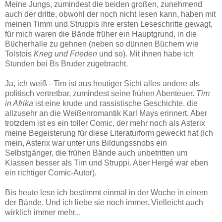
Meine Jungs, zumindest die beiden großen, zunehmend
auch der dritte, obwohl der noch nicht lesen kann, haben mit
meinen Timm und Struppis ihre ersten Leseschritte gewagt,
für mich waren die Bände früher ein Hauptgrund, in die
Bücherhalle zu gehnen (neben so dünnen Büchern wie
Tolstois
Krieg und Frieden
und so). Mit ihnen habe ich
Stunden bei Bs Bruder zugebracht.
Ja, ich weiß - Tim ist aus heutiger Sicht alles andere als
politisch vertretbar, zumindest seine frühen Abenteuer.
Tim
in Afrika
ist eine krude und rassistische Geschichte, die
allzusehr an die Weißenromantik Karl Mays erinnert. Aber
trotzdem ist es ein toller Comic, der mehr noch als Asterix
meine Begeisterung für diese Literaturform geweckt hat (Ich
mein, Asterix war unter uns Bildungssnobs ein
Selbstgänger, die frühen Bände auch unbetritten um
Klassen besser als Tim und Struppi. Aber Hergé war eben
ein richtiger Comic-Autor).
Bis heute lese ich bestimmt einmal in der Woche in einem
der Bände. Und ich liebe sie noch immer. Vielleicht auch
wirklich immer mehr...