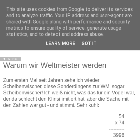
This site uses cookies from Google to deliver its services
Haltungsturnen
and to analyze traffic. Your IP address and user-agent are
shared with Google along with performance and security
metrics to ensure quality of service, generate usage
Niveau sieht nur von unten aus wie Arroganz.
statistics, and to detect and address abuse.
LEARN MORE
GOT IT
▼
3.6.06
Warum wir Weltmeister werden
Zum ersten Mal seit Jahren sehe ich wieder
Scheibenwischer, diese Sonderdingens zur WM, sogar
Scheibenwischer! Ich weiß nicht, was das für ein Vogel war,
der da schlecht den Klinsi imitiert hat, aber die Sache mit
den Zahlen war gut - und stimmt. Sehr kuhl:
54
x 74
----------
3996