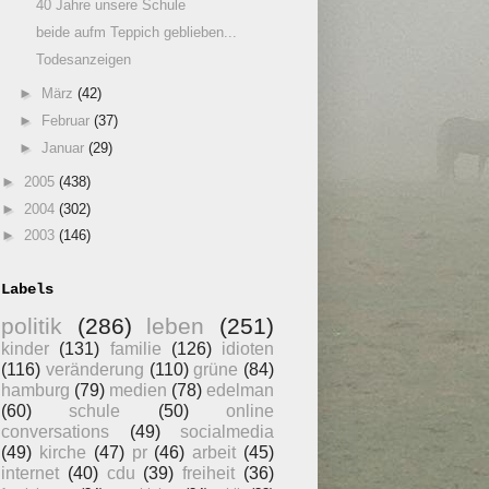
40 Jahre unsere Schule
beide aufm Teppich geblieben...
Todesanzeigen
►
März
(42)
►
Februar
(37)
►
Januar
(29)
►
2005
(438)
►
2004
(302)
►
2003
(146)
Labels
politik
(286)
leben
(251)
kinder
(131)
familie
(126)
idioten
(116)
veränderung
(110)
grüne
(84)
hamburg
(79)
medien
(78)
edelman
(60)
schule
(50)
online
conversations
(49)
socialmedia
(49)
kirche
(47)
pr
(46)
arbeit
(45)
internet
(40)
cdu
(39)
freiheit
(36)