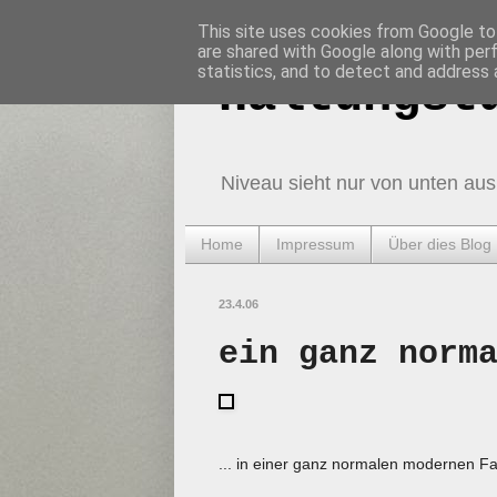
This site uses cookies from Google to 
are shared with Google along with per
statistics, and to detect and address 
Haltungst
Niveau sieht nur von unten aus
Home
Impressum
Über dies Blog
23.4.06
ein ganz norm
... in einer ganz normalen modernen Fam