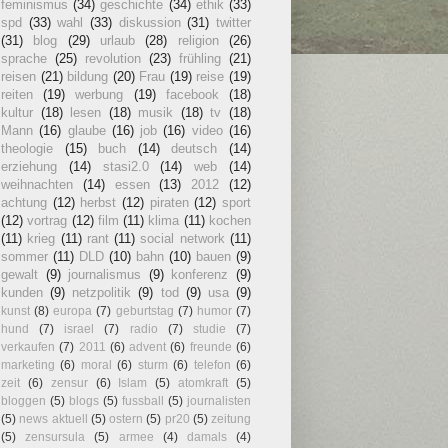
feminismus
(34)
geschichte
(34)
ethik
(33)
spd
(33)
wahl
(33)
diskussion
(31)
twitter
(31)
blog
(29)
urlaub
(28)
religion
(26)
sprache
(25)
revolution
(23)
frühling
(21)
reisen
(21)
bildung
(20)
Frau
(19)
reise
(19)
reiten
(19)
werbung
(19)
facebook
(18)
kultur
(18)
lesen
(18)
musik
(18)
tv
(18)
Mann
(16)
glaube
(16)
job
(16)
video
(16)
theologie
(15)
buch
(14)
deutsch
(14)
erziehung
(14)
stasi2.0
(14)
web
(14)
weihnachten
(14)
essen
(13)
2012
(12)
achtung
(12)
herbst
(12)
piraten
(12)
sport
(12)
vortrag
(12)
film
(11)
klima
(11)
kochen
(11)
krieg
(11)
rant
(11)
social network
(11)
sommer
(11)
DLD
(10)
bahn
(10)
bauen
(9)
gewalt
(9)
journalismus
(9)
konferenz
(9)
kunden
(9)
netzpolitik
(9)
tod
(9)
usa
(9)
kunst
(8)
europa
(7)
geburtstag
(7)
humor
(7)
hund
(7)
israel
(7)
radio
(7)
studie
(7)
verkaufen
(7)
2011
(6)
advent
(6)
freunde
(6)
marketing
(6)
moral
(6)
sturm
(6)
telefon
(6)
zeit
(6)
zensur
(6)
Islam
(5)
atomkraft
(5)
bloggen
(5)
blogs
(5)
fussball
(5)
journalisten
(5)
news aktuell
(5)
ostern
(5)
pr20
(5)
zeitung
(5)
zensursula
(5)
armee
(4)
damals
(4)