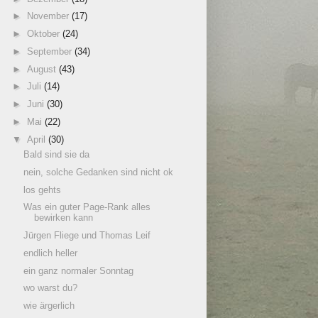
►
November
(17)
►
Oktober
(24)
►
September
(34)
►
August
(43)
►
Juli
(14)
►
Juni
(30)
►
Mai
(22)
▼
April
(30)
Bald sind sie da
nein, solche Gedanken sind nicht ok
los gehts
Was ein guter Page-Rank alles
bewirken kann
Jürgen Fliege und Thomas Leif
endlich heller
ein ganz normaler Sonntag
wo warst du?
wie ärgerlich