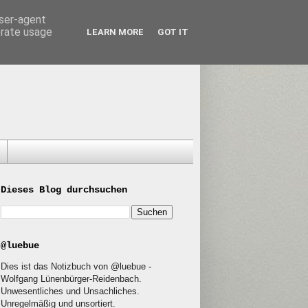
user-agent
erate usage
LEARN MORE
GOT IT
Dieses Blog durchsuchen
@luebue
Dies ist das Notizbuch von @luebue -
Wolfgang Lünenbürger-Reidenbach.
Unwesentliches und Unsachliches.
Unregelmäßig und unsortiert.