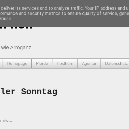
deliver its services and to analyze traffic. Your IP address and 
formance and security metrics to ensure quality of service, gen
abuse.
urnen
 wie Arroganz.
Homepage
Pferde
Heidhörn
Agentur
Datenschutz
aler Sonntag
ilie...