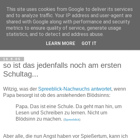
This site uses cookies from Google to deliver its services
Haltungsturnen
and to analyze traffic. Your IP address and user-agent are
shared with Google along with performance and security
metrics to ensure quality of service, generate usage
Niveau sieht nur von unten aus wie Arroganz.
statistics, and to detect and address abuse.
LEARN MORE
GOT IT
▼
16.8.05
so ist das jedenfalls noch am ersten
Schultag...
Witzig, was der
Spreeblick-Nachwuchs antwortet
, wenn
Papa besorgt ist ob des anstehenden Blödsinns:
Papa. Das ist eine Schule. Da geht man hin, um
Lesen und Schreiben zu lernen. Nicht um
Blödsinn zu machen.
(
Spreeblick
)
Aber alle, die nun Angst haben vor Spießertum, kann ich