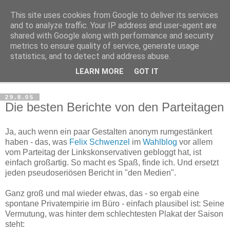
This site uses cookies from Google to deliver its services
Haltungsturnen
and to analyze traffic. Your IP address and user-agent are
shared with Google along with performance and security
metrics to ensure quality of service, generate usage
Niveau sieht nur von unten aus wie Arroganz.
statistics, and to detect and address abuse.
LEARN MORE
GOT IT
▼
29.8.05
Die besten Berichte von den Parteitagen
Ja, auch wenn ein paar Gestalten anonym rumgestänkert
haben - das, was
Felix Schwenzel
im
Wahlblog
vor allem
vom Parteitag der Linkskonservativen gebloggt hat, ist
einfach großartig. So macht es Spaß, finde ich. Und ersetzt
jeden pseudoseriösen Bericht in "den Medien".
Ganz groß und mal wieder etwas, das - so ergab eine
spontane Privatempirie im Büro - einfach plausibel ist: Seine
Vermutung, was hinter dem schlechtesten Plakat der Saison
steht: