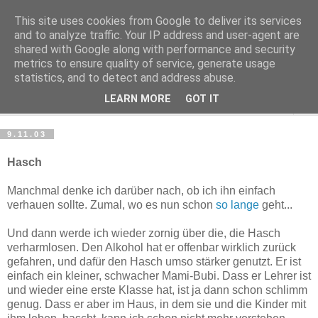
This site uses cookies from Google to deliver its services
Haltungsturnen
and to analyze traffic. Your IP address and user-agent are
shared with Google along with performance and security
metrics to ensure quality of service, generate usage
Niveau sieht nur von unten aus wie Arroganz.
statistics, and to detect and address abuse.
LEARN MORE
GOT IT
▼
9.11.03
Hasch
Manchmal denke ich darüber nach, ob ich ihn einfach
verhauen sollte. Zumal, wo es nun schon
so lange
geht...
Und dann werde ich wieder zornig über die, die Hasch
verharmlosen. Den Alkohol hat er offenbar wirklich zurück
gefahren, und dafür den Hasch umso stärker genutzt. Er ist
einfach ein kleiner, schwacher Mami-Bubi. Dass er Lehrer ist
und wieder eine erste Klasse hat, ist ja dann schon schlimm
genug. Dass er aber im Haus, in dem sie und die Kinder mit