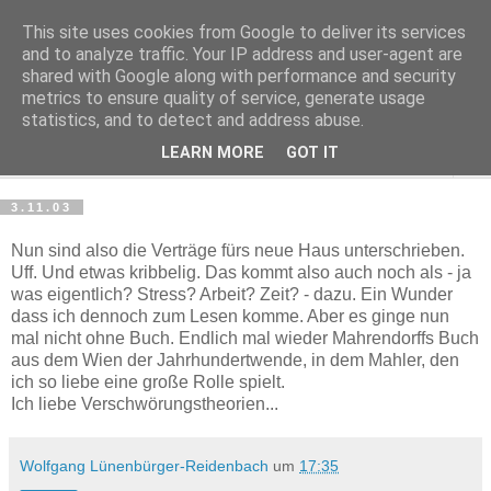
This site uses cookies from Google to deliver its services
Haltungsturnen
and to analyze traffic. Your IP address and user-agent are
shared with Google along with performance and security
metrics to ensure quality of service, generate usage
Niveau sieht nur von unten aus wie Arroganz.
statistics, and to detect and address abuse.
LEARN MORE
GOT IT
▼
3.11.03
Nun sind also die Verträge fürs neue Haus unterschrieben.
Uff. Und etwas kribbelig. Das kommt also auch noch als - ja
was eigentlich? Stress? Arbeit? Zeit? - dazu. Ein Wunder
dass ich dennoch zum Lesen komme. Aber es ginge nun
mal nicht ohne Buch. Endlich mal wieder Mahrendorffs Buch
aus dem Wien der Jahrhundertwende, in dem Mahler, den
ich so liebe eine große Rolle spielt.
Ich liebe Verschwörungstheorien...
Wolfgang Lünenbürger-Reidenbach
um
17:35