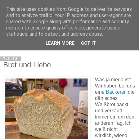
This site uses cookies from Google to deliver its services
Haltungsturnen
and to analyze traffic. Your IP address and user-agent are
shared with Google along with performance and security
metrics to ensure quality of service, generate usage
Niveau sieht nur von unten aus wie Arroganz.
statistics, and to detect and address abuse.
LEARN MORE
GOT IT
▼
7.6.23
Brot und Liebe
Was ja mega ist:
Wir haben bei uns
eine
Bäckerei
, die
dänisches
Weißbrot backt
und verkauft.
Immer ein um den
anderen Tag. Ich
weiß nicht
wirklich, wieso