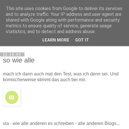
This site uses cookies from Google to deliver its services
Haltungsturnen
and to analyze traffic. Your IP address and user-agent are
shared with Google along with performance and security
metrics to ensure quality of service, generate usage
Niveau sieht nur von unten aus wie Arroganz.
statistics, and to detect and address abuse.
LEARN MORE
GOT IT
▼
11.10.07
so wie alle
mach ich dann auch mal den Test, was ich denn sei. Und
komischerweise stimmt das auch bei mir.
via - wie alle anderen es schreiben - alle anderen Blogs...