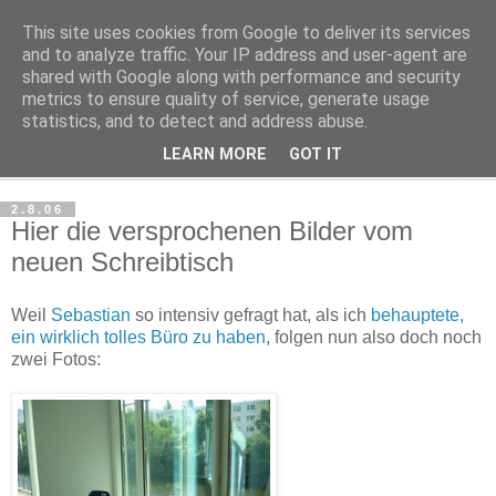
This site uses cookies from Google to deliver its services
Haltungsturnen
and to analyze traffic. Your IP address and user-agent are
shared with Google along with performance and security
metrics to ensure quality of service, generate usage
Niveau sieht nur von unten aus wie Arroganz.
statistics, and to detect and address abuse.
LEARN MORE
GOT IT
▼
2.8.06
Hier die versprochenen Bilder vom
neuen Schreibtisch
Weil
Sebastian
so intensiv gefragt hat, als ich
behauptete,
ein wirklich tolles Büro zu haben
, folgen nun also doch noch
zwei Fotos: